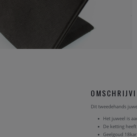
OMSCHRIJV
Dit tweedehands juwee
Het juweel is aa
De ketting heef
Geelgoud 18kar