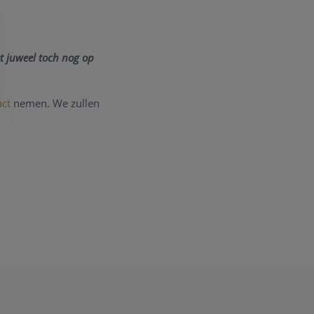
t juweel toch nog op
act
nemen. We zullen