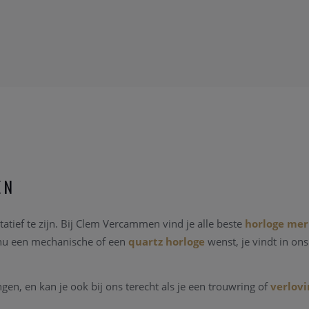
EN
atief te zijn. Bij Clem Vercammen vind je alle beste
horloge me
 nu een mechanische of een
quartz horloge
wenst, je vindt in on
n, en kan je ook bij ons terecht als je een trouwring of
verlovi