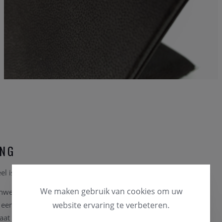
ING
l is een collier vervaardigd uit geelgoud 18karaat.
We maken gebruik van cookies om uw
nwezig in onze zaak, u kan steeds vrijblijvend langskomen.
t een lengte van 43cm
website ervaring te verbeteren.
aat