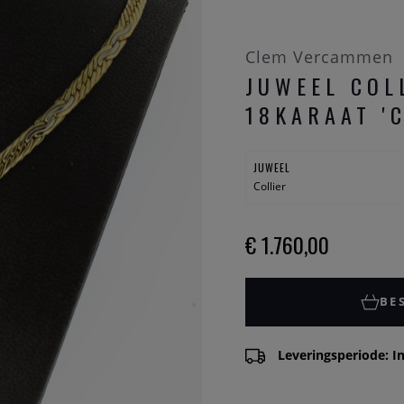
Clem Vercammen
JUWEEL COL
18KARAAT '
JUWEEL
Collier
€ 1.760,00
BE
Leveringsperiode: In