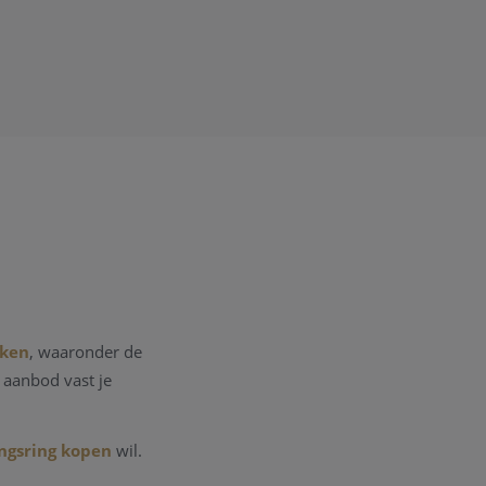
rken
, waaronder de
s aanbod vast je
ngsring kopen
wil.