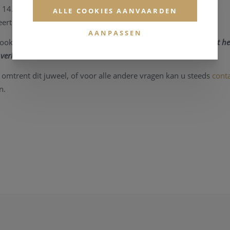
n 14.1 gram
ALLE COOKIES AANVAARDEN
ert in een uitstekende conditie.
AANPASSEN
ook bezichtigen in onze zaak,
maar informeer eerst
even dat he
verkocht is.
 omtrent dit juweel, of voor alle andere vragen kan u steeds
cont
n.
1270