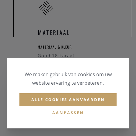
MATERIAAL
MATERIAAL & KLEUR
Goud 18 karaat
EDELSTENEN
We maken gebruik van cookies om uw
Briljant
website ervaring te verbeteren.
Kleursteen
ALLE COOKIES AANVAARDEN
AANPASSEN