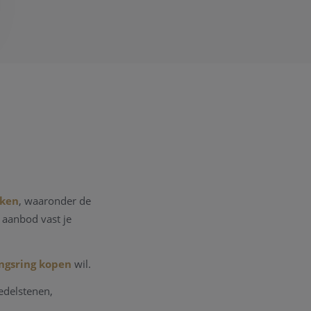
rken
, waaronder de
s aanbod vast je
ngsring kopen
wil.
edelstenen,