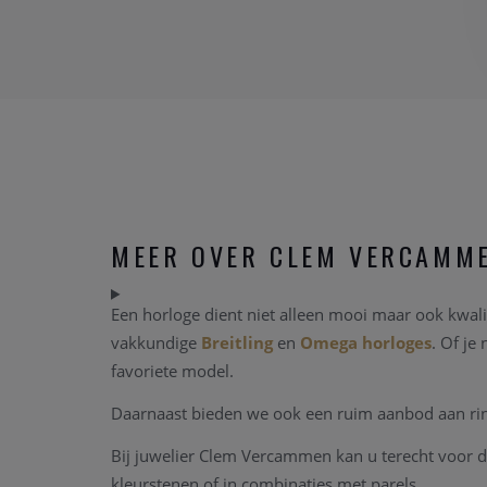
MEER OVER CLEM VERCAMM
Een horloge dient niet alleen mooi maar ook kwalit
vakkundige
Breitling
en
Omega horloges
. Of je
favoriete model.
Daarnaast bieden we ook een ruim aanbod aan ringe
Bij juwelier Clem Vercammen kan u terecht voor d
kleurstenen of in combinaties met parels.