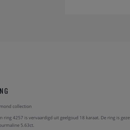
ING
ond collection
ing 4257 is vervaardigd uit geelgoud 18 karaat. De ring is gezet
ourmaline 5.63ct.