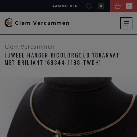
AANMELDEN
0
0
Togg
navig
Clem Vercammen
JUWEEL HANGER BICOLORGOUD 18KARAAT
MET BRILJANT '68344-1198-TWDH'