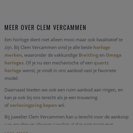
MEER OVER CLEM VERCAMMEN
Een horloge dient niet alleen mooi maar ook kwalitatief te
zijn. Bij Clem Vercammen vind je alle beste
horloge
merken
, waaronder de vakkundige
Breitling
en
Omega
horloges
. Of je nu een mechanische of een
quartz
horloge
wenst, je vindt in ons aanbod vast je favoriete
model.
Daarnaast bieden we ook een ruim aanbod aan ringen, en
kan je ook bij ons terecht als je een trouwring
of
verlovingsring kopen
wil.
Bij juwelier Clem Vercammen kan u terecht voor de aankoop
van gouden en zilveren juwelen al dan niet gezet met
edelstenen, kleurstenen of in combinaties met parels.