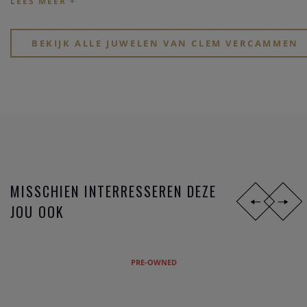
Kijk eens rond op onze website, of breng een bezoekje aan
onze physieke winkel in hartje Heist-op-den-Berg.
BEKIJK ALLE JUWELEN VAN CLEM VERCAMMEN
MISSCHIEN INTERRESSEREN DEZE
JOU OOK
PRE-OWNED