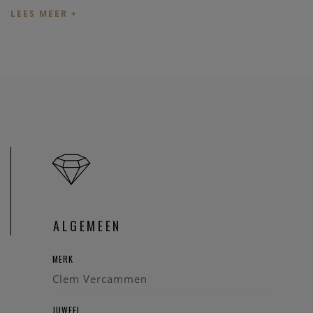
Heeft u verder vragen omtrent dit juweel, of voor alle
andere vragen kan u steeds
contact
nemen. We zullen u
graag te woord staan.
Referentie: 68344/1198
ALGEMEEN
MERK
Clem Vercammen
JUWEEL