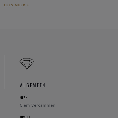
en niet net verkocht is.
Heeft u verder vragen omtrent dit juweel, of voor alle
andere vragen kan u steeds
contact
nemen. We zullen u
graag te woord staan.
Onze referentie: 67259/1140
ALGEMEEN
MERK
Clem Vercammen
JUWEEL