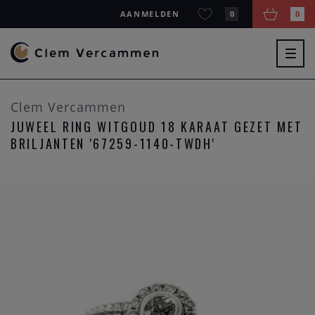
AANMELDEN
0
0
Togg
navig
Clem Vercammen
JUWEEL RING WITGOUD 18 KARAAT GEZET MET
BRILJANTEN '67259-1140-TWDH'