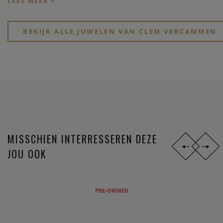
Kijk eens rond op onze website, of breng een bezoekje aan
onze physieke winkel in hartje Heist-op-den-Berg.
BEKIJK ALLE JUWELEN VAN CLEM VERCAMMEN
MISSCHIEN INTERRESSEREN DEZE
JOU OOK
PRE-OWNED