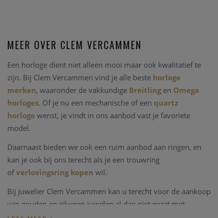
MEER OVER CLEM VERCAMMEN
Een horloge dient niet alleen mooi maar ook kwalitatief te
zijn. Bij Clem Vercammen vind je alle beste
horloge
merken
, waaronder de vakkundige
Breitling
en
Omega
horloges
. Of je nu een mechanische of een
quartz
horloge
wenst, je vindt in ons aanbod vast je favoriete
model.
Daarnaast bieden we ook een ruim aanbod aan ringen, en
kan je ook bij ons terecht als je een trouwring
of
verlovingsring kopen
wil.
Bij juwelier Clem Vercammen kan u terecht voor de aankoop
van gouden en zilveren juwelen al dan niet gezet met
edelstenen, kleurstenen of in combinaties met parels.