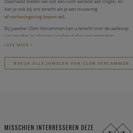
Daarnaast bieden we ook een ruim aanbod aan ringen, en
kan je ook bij ons terecht als je een trouwring
of
verlovingsring kopen
wil.
Bij juwelier Clem Vercammen kan u terecht voor de aankoop
van gouden en zilveren juwelen al dan niet gezet met
edelstenen, kleurstenen of in combinaties met parels.
Kijk eens rond op onze website, of breng een bezoekje aan
onze physieke winkel in hartje Heist-op-den-Berg.
BEKIJK ALLE JUWELEN VAN CLEM VERCAMMEN
MISSCHIEN INTERRESSEREN DEZE