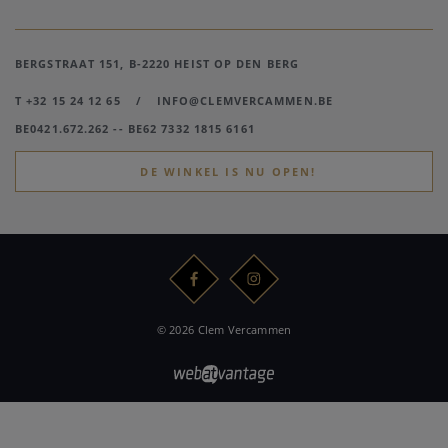
BERGSTRAAT 151, B-2220 HEIST OP DEN BERG
T +32 15 24 12 65
/
INFO@CLEMVERCAMMEN.BE
BE0421.672.262 -- BE62 7332 1815 6161
DE WINKEL IS NU OPEN!
© 2026 Clem Vercammen