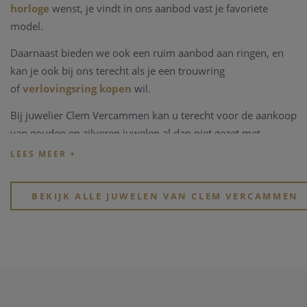
horloge
wenst, je vindt in ons aanbod vast je favoriete
model.
Daarnaast bieden we ook een ruim aanbod aan ringen, en
kan je ook bij ons terecht als je een trouwring
of
verlovingsring kopen
wil.
Bij juwelier Clem Vercammen kan u terecht voor de aankoop
van gouden en zilveren juwelen al dan niet gezet met
edelstenen, kleurstenen of in combinaties met parels.
Kijk eens rond op onze website, of breng een bezoekje aan
onze physieke winkel in hartje Heist-op-den-Berg.
BEKIJK ALLE JUWELEN VAN CLEM VERCAMMEN