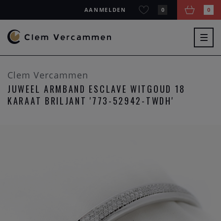
AANMELDEN
0
0
Togg
navig
Clem Vercammen
JUWEEL ARMBAND ESCLAVE WITGOUD 18
KARAAT BRILJANT '773-52942-TWDH'