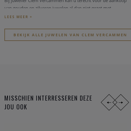
Bij juwelier Clem Vercammen kan u terecht voor de aankoop
van gouden en zilveren juwelen al dan niet gezet met
edelstenen, kleurstenen of in combinaties met parels.
Kijk eens rond op onze website, of breng een bezoekje aan
onze physieke winkel in hartje Heist-op-den-Berg.
BEKIJK ALLE JUWELEN VAN CLEM VERCAMMEN
MISSCHIEN INTERRESSEREN DEZE
JOU OOK