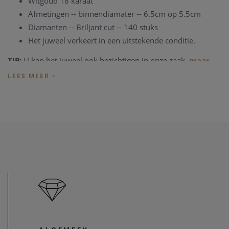
Witgoud 18 karaat
Afmetingen -- binnendiamater -- 6.5cm op 5.5cm
Diamanten -- Briljant cut -- 140 stuks
Het juweel verkeert in een uitstekende conditie.
TIP:
U kan het juweel ook bezichtigen in onze zaak,
maar
informeer eerst
even dat het juweel toch nog op voorraad is
en niet net verkocht is.
Heeft u verder vragen omtrent dit juweel, of voor alle
andere vragen kan u steeds
contact
nemen. We zullen u
graag te woord staan.
Onze referentie: 773/52942