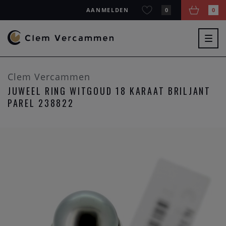
AANMELDEN
0
0
Togg
navig
Clem Vercammen
JUWEEL RING WITGOUD 18 KARAAT BRILJANT
PAREL 238822