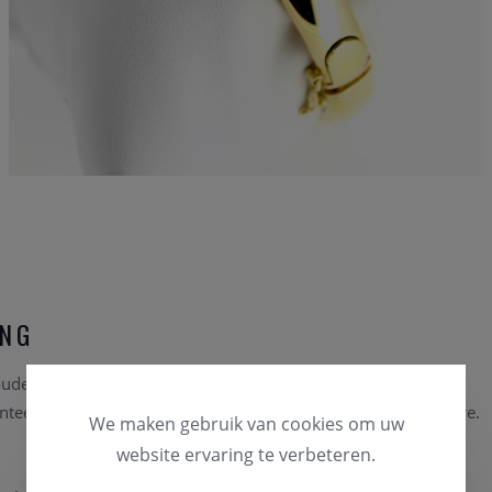
ING
ouden esclave is
een etalage stuk uit onze eigen collectie.
el te koop aan een promotie prijs in onze online outlet store.
We maken gebruik van cookies om uw
website ervaring te verbeteren.