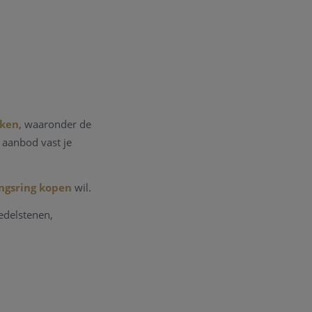
rken
, waaronder de
s aanbod vast je
ngsring kopen
wil.
edelstenen,