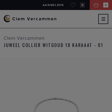
AANMELDEN
0
0
Togg
navig
Clem Vercammen
JUWEEL COLLIER WITGOUD 18 KARAAAT - 01