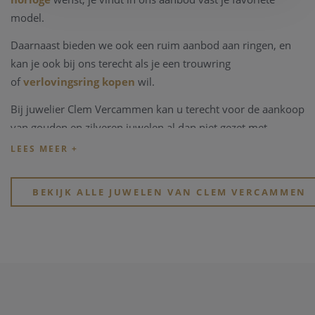
model.
Daarnaast bieden we ook een ruim aanbod aan ringen, en
kan je ook bij ons terecht als je een trouwring
of
verlovingsring kopen
wil.
Bij juwelier Clem Vercammen kan u terecht voor de aankoop
van gouden en zilveren juwelen al dan niet gezet met
edelstenen, kleurstenen of in combinaties met parels.
Kijk eens rond op onze website, of breng een bezoekje aan
onze physieke winkel in hartje Heist-op-den-Berg.
BEKIJK ALLE JUWELEN VAN CLEM VERCAMMEN