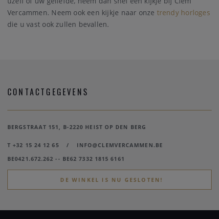
uzelf of uw geliefde, neem dan snel een kijkje bij Clem
Vercammen. Neem ook een kijkje naar onze
trendy horloges
die u vast ook zullen bevallen.
CONTACTGEGEVENS
BERGSTRAAT 151, B-2220 HEIST OP DEN BERG
T +32 15 24 12 65
/
INFO@CLEMVERCAMMEN.BE
BE0421.672.262 -- BE62 7332 1815 6161
DE WINKEL IS NU GESLOTEN!