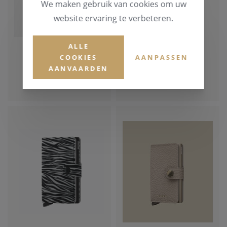
We maken gebruik van cookies om uw
website ervaring te verbeteren.
ALLE
SECRID WALLET
SECRID WALLET
COOKIES
AANPASSEN
AANVAARDEN
€ 69,00
€ 69,00