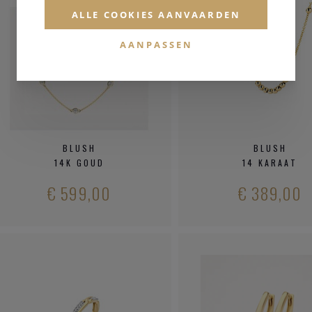
ALLE COOKIES AANVAARDEN
AANPASSEN
BLUSH
BLUSH
14K GOUD
14 KARAAT
€ 599,00
€ 389,00