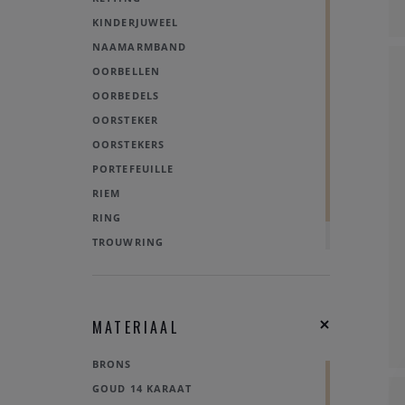
TROUWRINGEN AMICI
KINDERJUWEEL
TROUWRINGEN TRADITIONS
NAAMARMBAND
VERLOVINGSRINGEN
OORBELLEN
VIVENTY
OORBEDELS
ZELS
OORSTEKER
OORSTEKERS
PORTEFEUILLE
RIEM
RING
TROUWRING
SOLITAIR
VERLOVINGSRING
MATERIAAL
BRONS
GOUD 14 KARAAT