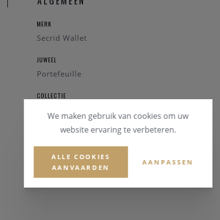
ALGEMEEN
MERK
Secrid Wallet
JUWEEL
Portefeuille
COLLECTIE
MiniWallet
We maken gebruik van cookies om uw
website ervaring te verbeteren.
REFERENTIE
M-BLACK
ALLE COOKIES
AANPASSEN
AANVAARDEN
GARANTIE
2 Jaar