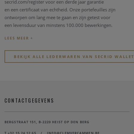
secrid.com/
register voor een derde jaar garantie
en een certificaat van echtheid. Onze portefeuilles zijn
ontworpen om lang mee te gaan en zijn getest voor
een levensduur van minstens 100.000 bewerkingen.
De originele Cardprotector werd gelanceerd in 2009 en
bekroond met een Red Dot Design Award. Deze
Cardprotector beschermt kaarten tegen buigen en breken.
BEKIJK ALLE LEDERWAREN VAN SECRID WALLE
Door het gebruik van aluminium beschermt deze ook tegen
ongewenste draadloze communicatie (RFID-safe). Zo zitten al
uw kaarten veilig in deze compacte Secrid Wallet.
CONTACTGEGEVENS
BERGSTRAAT 151, B-2220 HEIST OP DEN BERG
T +32 15 24 12 65
/
INFO@CLEMVERCAMMEN.BE