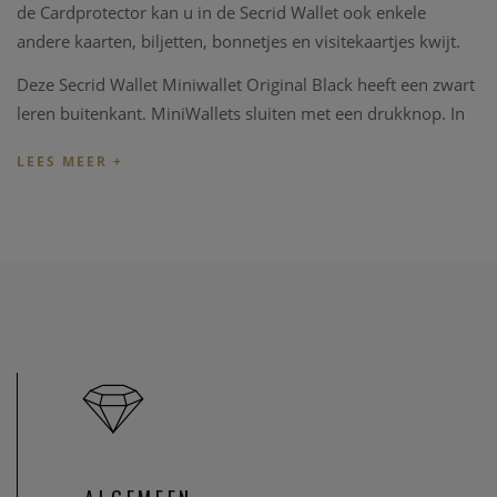
de Cardprotector kan u in de Secrid Wallet ook enkele
andere kaarten, biljetten, bonnetjes en visitekaartjes kwijt.
Deze Secrid Wallet Miniwallet Original Black heeft een zwart
leren buitenkant. MiniWallets sluiten met een drukknop. In
de Cardprotector is plaats voor 6 vlakke of 4 verdikte
kaarten. Daarnaast heeft u in de MiniWallet nog extra plaats
voor verschillende bankbiljetten en visitekaartjes. Afmeting:
65 x 102 x 21mm
Secrid Wallets hebben een fabrieksgarantie van 2 jaar.
Indien u registreert op
register.secrid.com
, krijgt u een 3e
jaar gratis garantie erbij en een echtheidscertificaat.
Heeft u later een probleem met uw Secrid Wallet of verdere
vragen, kan u terecht in onze zaak.