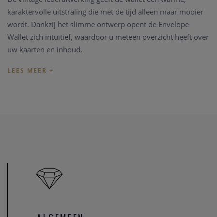
karaktervolle uitstraling die met de tijd alleen maar mooier
wordt. Dankzij het slimme ontwerp opent de Envelope
Wallet zich intuïtief, waardoor u meteen overzicht heeft over
uw kaarten en inhoud.
Ondanks het slanke profiel biedt deze wallet plaats aan tot 8
kaarten, samen met muntgeld en kleine essentials zoals
bonnetjes, visitekaartjes of een foto. Alles blijft veilig
opgeborgen dankzij de stevige drukknoopsluiting.
De RFID-bescherming zorgt ervoor dat uw kaarten
beschermd zijn tegen ongewenst uitlezen. In het RFID-vak
passen 4 reliëfkaarten of 6 vlakke kaarten, aangevuld met 2
extra kaarten in de buitenzijde. Daarnaast is er ruimte voor
meer dan 8 munten en kleine voorwerpen.
Zoals alle Secrid wallets wordt ook deze Envelope Wallet
Vintage geproduceerd in Europa met hoogwaardig Europees