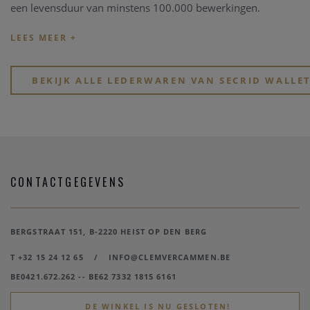
een levensduur van minstens 100.000 bewerkingen.
De originele Cardprotector werd gelanceerd in 2009 en
bekroond met een Red Dot Design Award. Deze
Cardprotector beschermt kaarten tegen buigen en breken.
BEKIJK ALLE LEDERWAREN VAN SECRID WALLE
Door het gebruik van aluminium beschermt deze ook tegen
ongewenste draadloze communicatie (RFID-safe). Zo zitten al
uw kaarten veilig in deze compacte Secrid Wallet.
CONTACTGEGEVENS
BERGSTRAAT 151, B-2220 HEIST OP DEN BERG
T +32 15 24 12 65
/
INFO@CLEMVERCAMMEN.BE
BE0421.672.262 -- BE62 7332 1815 6161
DE WINKEL IS NU GESLOTEN!