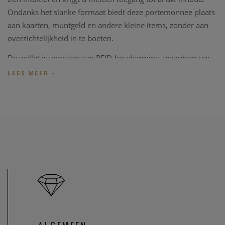
Ondanks het slanke formaat biedt deze portemonnee plaats
aan kaarten, muntgeld en andere kleine items, zonder aan
overzichtelijkheid in te boeten.
De wallet is voorzien van RFID-bescherming, waardoor uw
kaarten beschermd zijn tegen ongewenst uitlezen. De
praktische drukknoopsluiting houdt alles veilig op zijn
plaats, terwijl het hoogwaardige zwarte leder zorgt voor een
tijdloze en elegante uitstraling.
Binnenin is er ruimte voor 4 reliëfkaarten of 6 vlakke
kaarten in het RFID-beschermde gedeelte, aangevuld met
extra plaats voor 2 kaarten in de buitenzijde. Daarnaast
biedt de Envelope Wallet voldoende ruimte voor muntgeld,
visitekaartjes, bonnetjes en persoonlijke items zoals een
foto.
Zoals alle Secrid producten wordt deze wallet vervaardigd in