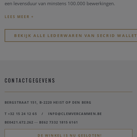
een levensduur van minstens 100.000 bewerkingen.
De originele Cardprotector werd gelanceerd in 2009 en
bekroond met een Red Dot Design Award. Deze
Cardprotector beschermt kaarten tegen buigen en breken.
BEKIJK ALLE LEDERWAREN VAN SECRID WALLE
Door het gebruik van aluminium beschermt deze ook tegen
ongewenste draadloze communicatie (RFID-safe). Zo zitten al
uw kaarten veilig in deze compacte Secrid Wallet.
CONTACTGEGEVENS
BERGSTRAAT 151, B-2220 HEIST OP DEN BERG
T +32 15 24 12 65
/
INFO@CLEMVERCAMMEN.BE
BE0421.672.262 -- BE62 7332 1815 6161
DE WINKEL IS NU GESLOTEN!