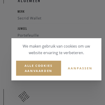
ALGEMEEN
Europa, met zorgvuldig geselecteerd leder en geassembleerd
in Nederlandse sociale werkplaatsen. Dit garandeert niet
MERK
alleen kwaliteit, maar ook een duurzame en verantwoorde
Secrid Wallet
productie.
De Secrid Envelope Wallet Original is de perfecte keuze voor
JUWEEL
wie houdt van een minimalistisch design met maximale
Portefeuille
functionaliteit.
We maken gebruik van cookies om uw
REFERENTIE
Belangrijkste kenmerken:
EOR-BLACK
website ervaring te verbeteren.
Capaciteit: tot 8 kaarten
RFID-bescherming
GARANTIE
ALLE COOKIES
Ruimte voor muntgeld en kleine items
AANPASSEN
2 Jaar
AANVAARDEN
Drukknoopsluiting
Kleur: Zwart
Materiaal: Europees leder
Extra opbergruimte voor visitekaartjes en bonnetjes
Gemaakt in Europa
Garantie: 2 jaar