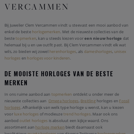
VERCAMMEN
Bij Juwelier Clem Vercammen vindt u steevast een mooi aanbod van
enkel de beste
horlogemerken
. Met de nieuwste collecties van de
beste
topmerken
, kan u steeds kiezen voor
een nieuw horloge
dat
helemaal bij u en uw outfit past. Bij Clem Vercammen vindt elk wat
wils, zo bieden wij zowel
herenhorloges
, als
dameshorloges
,
unisex
horloges
en
horloges voor kinderen
.
DE MOOISTE HORLOGES VAN DE BESTE
MERKEN
In ons ruime aanbod aan
topmerken
ontdekt u onder meer de
nieuwste collecties aan
Omega horloges
,
Breitling
horloges en
Fossil
horloges
. Afhankelijk van welk type horloge u wenst, kan u kiezen
voor
luxe horloges
of modieuze
trend horloges
. Maar ook ons
aanbod
outlet horloges
is absoluut een kijkje waard. Ons
assortiment aan
horloge merken
biedt daarnaast ook
kwalitatieve
quartz horloges
van diverse Zwitserse
horlogemerken
.