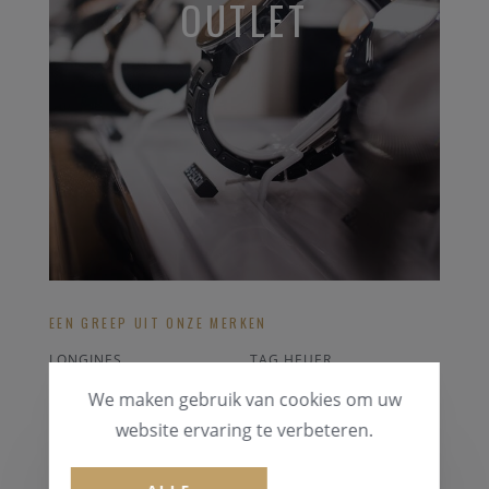
OUTLET
EEN GREEP UIT ONZE MERKEN
LONGINES
TAG HEUER
ORIS
HUGO BOSS
We maken gebruik van cookies om uw
ICE-WATCH
CERTINA
website ervaring te verbeteren.
ALLE OUTLET