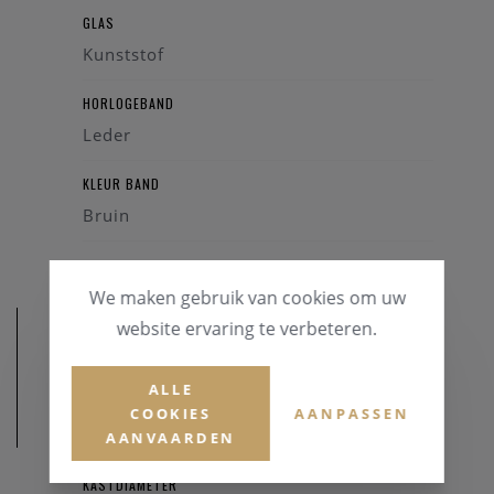
GLAS
Kunststof
HORLOGEBAND
Leder
KLEUR BAND
Bruin
We maken gebruik van cookies om uw
website ervaring te verbeteren.
ALLE
COOKIES
AANPASSEN
AFMETINGEN
AANVAARDEN
KASTDIAMETER