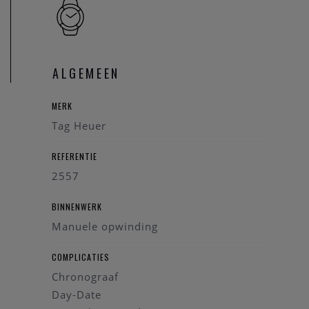
Heeft u verder vragen ivm de aankoop van dit horloge, kan
u steeds
contact
opnemen met onze zaak.
Onze referentie: 99316/2054
ALGEMEEN
MERK
Tag Heuer
REFERENTIE
2557
BINNENWERK
Manuele opwinding
COMPLICATIES
Chronograaf
Day-Date