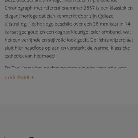
Chronograph met referentienummer 2557 is een klassiek en
elegant horloge dat zich kenmerkt door zijn tijdloze
uitstraling. Het horloge beschikt over een 36 mm kast in 14
karaat geelgoud en een cognac kleurige leder armband, wat
het een verfijnde en stijlvolle look geeft. De lichte wijzerplaat
sluit hier naadloos op aan en versterkt de warme, klassieke
esthetiek van het model.
De Tag Heuer box en documenten zijn niet aanwezig, een
herstellingspochette is aanwezig.
Het horloge is momenteel aanwezig ter controle in onze
zaak. U bent steeds van harte welkom om vrijblijvend langs
te komen voor een bezichtiging of nadere toelichting.
TIP:
U kan het horloge ook bezichtigen in onze zaak,
maar
informeer eerst
even dat het horloge toch nog op voorraad
is en niet net verkocht is.