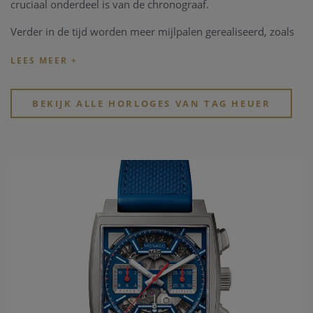
cruciaal onderdeel is van de chronograaf.
Verder in de tijd worden meer mijlpalen gerealiseerd, zoals
daar zijn; ontwikkeling van de eerste 12u klok in het
dashbord van een auto, de eerste 1/100 handchronograaf,
het eerste Zwitsers horloge in de ruimte...
BEKIJK ALLE HORLOGES VAN TAG HEUER
Jack Heuer zet deze rol als pionier verder. Hij realiseert in
1963 het eerste Carrera model, natuurlijk geïnspireerd door
de auto races en ontwikkeld voor de professionele auto
piloten. De volgende belangrijke stappen in de geschiedenis
van
TAG Heuer
zijn het ontwikkelen van de Calibre 11, te
vinden in het model Monaco, zoals Steve McQueen in 1971
tijdens de film Le Mans. Dichter in de tijd heeft
TAG Heuer
het eerste horloge ontwerpen dat aangedreven wordt met
riemen, in het model Monaco V4, later wordt een prijs
gewonnen op het prestigieuze Geneva Watchmaking Grand
Prix met het horloge de Mikrogirder.