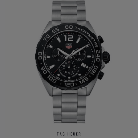
Heeft u verder vragen over
horloge merken
, kan u steeds
contact
opnemen met onze zaak. Bekijk snel het aanbod
kwalitatieve horloge merken
en bijzondere
horloge
merken
bij Clem Vercammen.
TAG HEUER