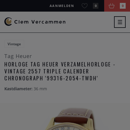
AANMELDEN
0
0
Togg
navig
Vintage
Tag Heuer
HORLOGE TAG HEUER VERZAMELHORLOGE -
VINTAGE 2557 TRIPLE CALENDER
CHRONOGRAPH '99316-2054-TWDH'
Kastdiameter:
36 mm