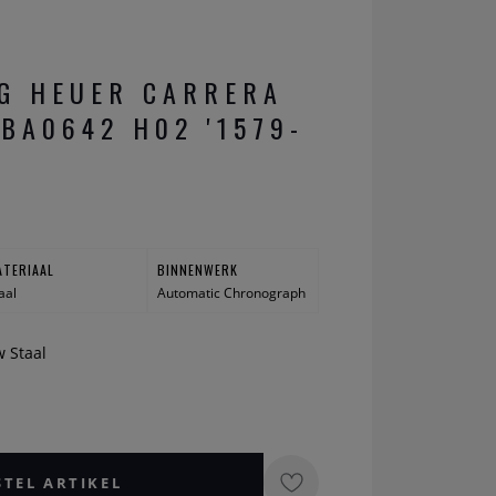
G HEUER CARRERA
.BA0642 H02 '1579-
ATERIAAL
BINNENWERK
aal
Automatic Chronograph
w Staal
STEL ARTIKEL