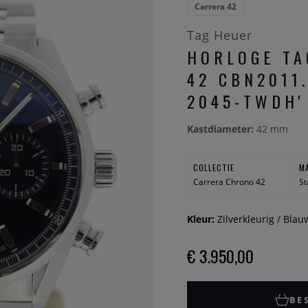
Carrera 42
Tag Heuer
HORLOGE TA
42 CBN2011
2045-TWDH'
Kastdiameter:
42 mm
COLLECTIE
M
Carrera Chrono 42
St
Kleur:
Zilverkleurig / Blau
€ 3.950,00
BE