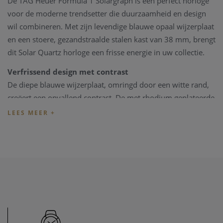
De TAG Heuer Formula 1 Solargraph is een perfect horloge
voor de moderne trendsetter die duurzaamheid en design
wil combineren. Met zijn levendige blauwe opaal wijzerplaat
en een stoere, gezandstraalde stalen kast van 38 mm, brengt
dit Solar Quartz horloge een frisse energie in uw collectie.
Verfrissend design met contrast
De diepe blauwe wijzerplaat, omringd door een witte rand,
creëert een opvallend contrast. De met rhodium geplateerde
wijzers en indexen, voorzien van Super-LumiNova®,
garanderen optimale leesbaarheid onder alle
lichtomstandigheden. De innovatieve TH-Polylight bezel
zorgt voor een duurzame en eigentijdse afwerking.
Comfort en functionaliteit
De ergonomisch ontworpen stalen kast en bijpassende
armband met vouwsluiting en dubbele
veiligheidsdrukknoppen bieden niet alleen een stijlvolle
uitstraling, maar ook een comfortabele pasvorm voor elke