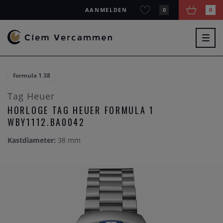
AANMELDEN
0
0
Togg
navig
formula 1 38
Tag Heuer
HORLOGE TAG HEUER FORMULA 1
WBY1112.BA0042
Kastdiameter:
38 mm