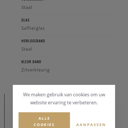
Staal
GLAS
Saffierglas
HORLOGEBAND
Staal
KLEUR BAND
Zilverkleurig
We maken gebruik van cookies om uw
website ervaring te verbeteren.
ALLE
COOKIES
AANPASSEN
AFMETINGEN