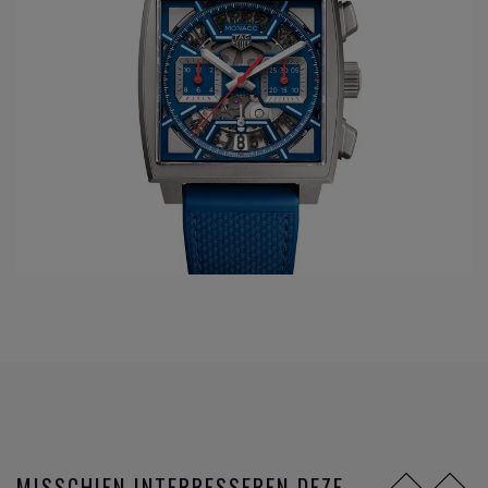
het eerste horloge ontwerpen dat aangedreven wordt met
riemen, in het model Monaco V4, later wordt een prijs
gewonnen op het prestigieuze Geneva Watchmaking Grand
Prix met het horloge de Mikrogirder.
Maar er is een nieuw tijdperk aangebroken. De SmartWatch
heeft zijn intrede genomen.
TAG Heuer
heeft hiervoor het
horloge ontwikkeld, samen met Intel en Samsung: the TAG
Heuer Connected.
DIT ZIJN DE FAMILIES VAN
HORLOGE
MERK TAG HEUER
Formula 1
AquaRacer
Carrera
Monaco
MISSCHIEN INTERRESSEREN DEZE