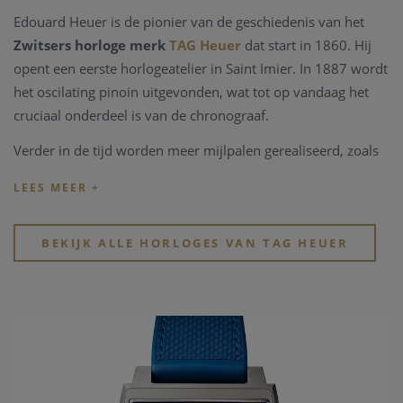
Edouard Heuer is de pionier van de geschiedenis van het
Zwitsers horloge merk
TAG Heuer
dat start in 1860. Hij
opent een eerste horlogeatelier in Saint Imier. In 1887 wordt
het oscilating pinoin uitgevonden, wat tot op vandaag het
cruciaal onderdeel is van de chronograaf.
Verder in de tijd worden meer mijlpalen gerealiseerd, zoals
daar zijn; ontwikkeling van de eerste 12u klok in het
dashbord van een auto, de eerste 1/100 handchronograaf,
het eerste Zwitsers horloge in de ruimte...
BEKIJK ALLE HORLOGES VAN TAG HEUER
Jack Heuer zet deze rol als pionier verder. Hij realiseert in
1963 het eerste Carrera model, natuurlijk geïnspireerd door
de auto races en ontwikkeld voor de professionele auto
piloten. De volgende belangrijke stappen in de geschiedenis
van
TAG Heuer
zijn het ontwikkelen van de Calibre 11, te
vinden in het model Monaco, zoals Steve McQueen in 1971
tijdens de film Le Mans. Dichter in de tijd heeft
TAG Heuer