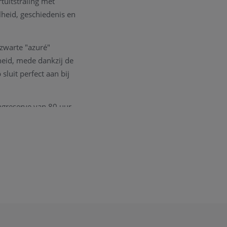
tuitstraling met
lheid, geschiedenis en
 zwarte "azuré"
rheid, mede dankzij de
sluit perfect aan bij
ngreserve van 80 uur
n, chronograaf (1/4
eads-of-rice stalen
combineerd met het