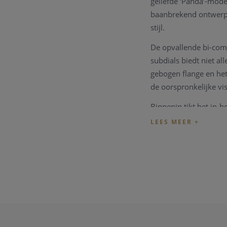
geliefde ‘Panda’-mode
baanbrekend ontwerp e
stijl.
De opvallende bi-comp
subdials biedt niet al
gebogen flange en het 
de oorspronkelijke vi
Binnenin tikt het in
en een frequentie van
seconde), een 30-minu
De fijne afwerking va
armband – een elegan
nieuwe 39mm glassbo
Technische specific