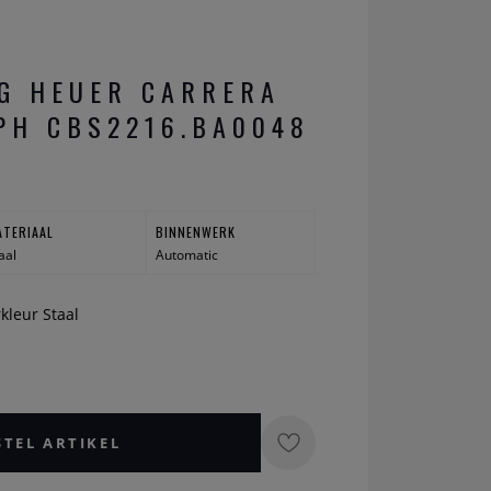
G HEUER CARRERA
PH CBS2216.BA0048
ATERIAAL
BINNENWERK
aal
Automatic
rkleur Staal
STEL ARTIKEL