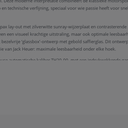
l. Deze moderne interpretatie combineert de klassieke motorspor
n technische verfijning, speciaal voor wie passie heeft voor sne
ax lay-out met zilverwitte sunray-wijzerplaat en contrasterende
leen een visueel krachtige uitstraling, maar ook optimale leesbaa
bezelvrije ‘glassbox’-ontwerp met gebold saffierglas. Dit ontwerp 
sie van Jack Heuer: maximale leesbaarheid onder elke hoek.
-house automatische kaliber TH20-00, met een indrukwekkende ga
 28.800 vph (4 Hz). De functies omvatten uren, minuten, seconde
ten- en 12-uren-teller, én een datumaanduiding.
n de edelstalen kast (39 mm) wordt voortgezet in de zevendelige b
te verwijzing naar vintage Heuer-modellen en voor het eerst ge
x design.
aties