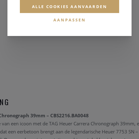
ALLE COOKIES AANVAARDEN
AANPASSEN
ING
 Chronograph 39mm – CBS2216.BA0048
e van een icoon met de TAG Heuer Carrera Chronograph 39mm, ee
dat een eerbetoon brengt aan de legendarische Heuer 7753 SN – 