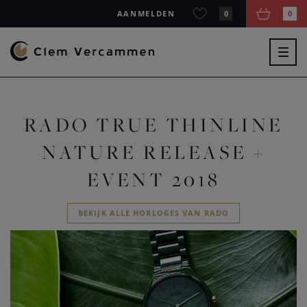
AANMELDEN
0
0
Togg
navig
RADO TRUE THINLINE
NATURE RELEASE +
EVENT 2018
BEKIJK ALLE HORLOGES VAN RADO