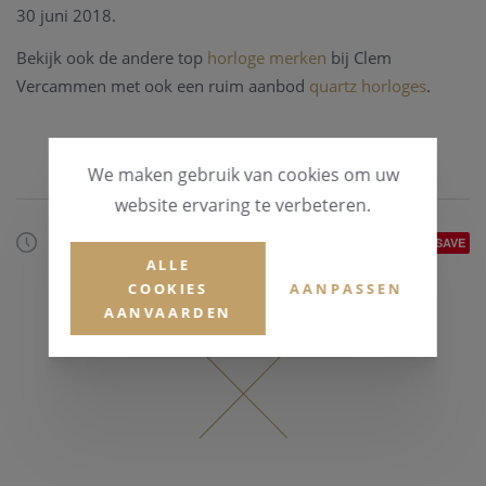
30 juni 2018.
Bekijk ook de andere top
horloge merken
bij Clem
Vercammen met ook een ruim aanbod
quartz horloges
.
We maken gebruik van cookies om uw
website ervaring te verbeteren.
19/05/2018
SAVE
ALLE
COOKIES
AANPASSEN
AANVAARDEN