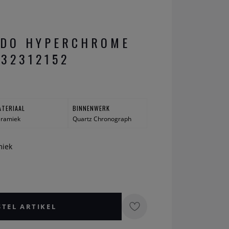
ADO HYPERCHROME
32312152
ATERIAAL
BINNENWERK
eramiek
Quartz Chronograph
miek
STEL ARTIKEL