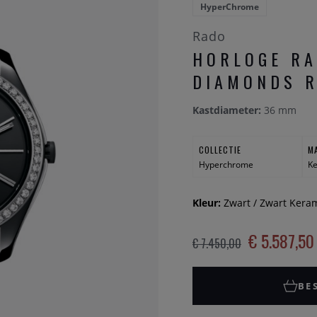
HyperChrome
Rado
HORLOGE R
DIAMONDS R
Kastdiameter:
36 mm
COLLECTIE
M
Hyperchrome
K
Kleur:
Zwart / Zwart Kera
€ 5.587,50
€ 7.450,00
BE