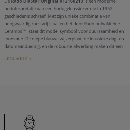
De
Rado DiaStar Original R12160213
is een moderne
herinterpretatie van een horlogeklassieker die in 1962
geschiedenis schreef. Met zijn unieke combinatie van
hoogwaardig roestvrij staal en het door Rado ontwikkelde
Ceramos™, staat dit model symbool voor duurzaamheid en
innovatie. De diepe blauwe wijzerplaat, de klassieke dag- en
datumaanduiding, en de robuuste afwerking maken dit een
horloge dat zowel technisch als esthetisch indruk maakt.
Kenmerken
:
Uurwerk: Automatisch Rado Kaliber R764
Gangreserve: Tot 80 uur
Kast & Armband: Gemaakt van roestvrij staal en
krasbestendig Ceramos™
Diameter kast: 38 mm
Wijzerplaat: Blauw, met dag- en datumaanduiding
Glas: Saffierglas – krasbestendig en helder
Waterdichtheid: 10 ATM / 100 meter