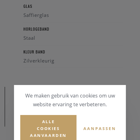
GLAS
Saffierglas
HORLOGEBAND
Staal
KLEUR BAND
Zilverkleurig
We maken gebruik van cookies om uw
website ervaring te verbeteren.
AFMETINGEN
ALLE
COOKIES
AANPASSEN
AANVAARDEN
KASTDIAMETER