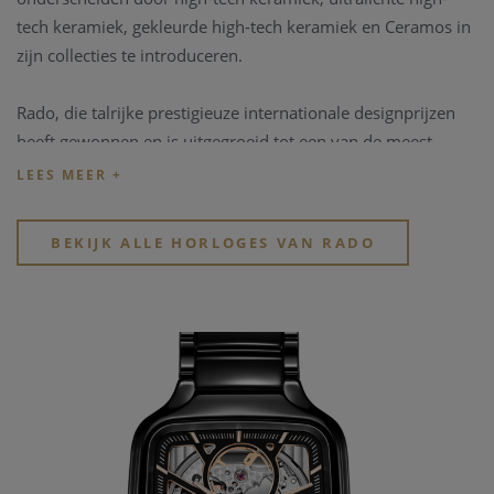
tech keramiek, gekleurde high-tech keramiek en Ceramos in
zijn collecties te introduceren.
Rado, die talrijke prestigieuze internationale designprijzen
heeft gewonnen en is uitgegroeid tot een van de meest
innovatieve horlogemakers ter wereld, is altijd een pionier
en leider geweest in het zetten van de norm en het
verleggen van de grenzen van innovatie.
BEKIJK ALLE HORLOGES VAN RADO
http://www.Rado.com
Ontdek het aanbod
horloge merken bij Clem
Vercammen
. Bekijk snel de verschillende bijzondere
horloge merken
en
kwalitatieve horloge merken
in de
webshop of in de winkel.