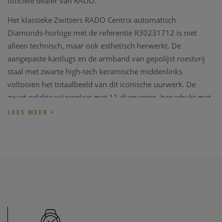
officiële dealer van RADO.
Het klassieke Zwitsers RADO Centrix automatisch
Diamonds-horloge met de referentie R30231712 is niet
alleen technisch, maar ook esthetisch herwerkt. De
aangepaste kastlugs en de armband van gepolijst roestvrij
staal met zwarte high-tech keramische middenlinks
voltooien het totaalbeeld van dit iconische uurwerk. De
zwart gelakte wijzerplaat met 11 diamanten, benadrukt met
het gedrukte "jubilé"-logo, past perfect bij de
rhodiumkleurige wijzers. De kast is afgewerkt met 60
diamanten van 0,792 karaat. Dankzij de PreciDrive- en
HeavyDrive-functies heeft het horloge een grotere
nauwkeurigheid en weerstand tegen schokken. Het horloge
is waterbestendig tot 50 m.