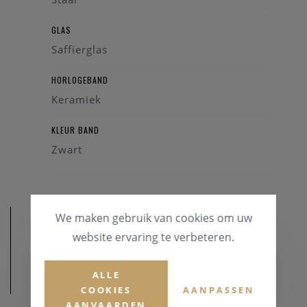
GLAS
Saffierglas
HORLOGEBAND
Keramiek
KLEUR BAND
Zwart
We maken gebruik van cookies om uw
website ervaring te verbeteren.
ALLE
AFMETINGEN
COOKIES
AANPASSEN
AANVAARDEN