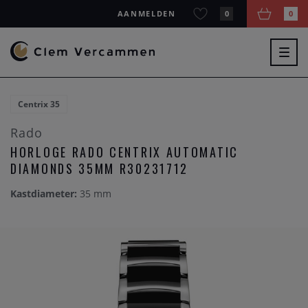
AANMELDEN
0
0
Togg
navig
Centrix 35
Rado
HORLOGE RADO CENTRIX AUTOMATIC
DIAMONDS 35MM R30231712
Kastdiameter:
35 mm