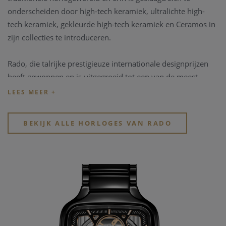
onderscheiden door high-tech keramiek, ultralichte high-
tech keramiek, gekleurde high-tech keramiek en Ceramos in
zijn collecties te introduceren.
Rado, die talrijke prestigieuze internationale designprijzen
heeft gewonnen en is uitgegroeid tot een van de meest
innovatieve horlogemakers ter wereld, is altijd een pionier
en leider geweest in het zetten van de norm en het
verleggen van de grenzen van innovatie.
BEKIJK ALLE HORLOGES VAN RADO
http://www.Rado.com
Ontdek het aanbod
horloge merken bij Clem
Vercammen
. Bekijk snel de verschillende bijzondere
horloge merken
en
kwalitatieve horloge merken
in de
webshop of in de winkel.