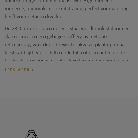
dameshorloge combineert klassiek design met een
moderne, minimalistische uitstraling, perfect voor wie oog
heeft voor detail en kwaliteit.
De 23.0 mm kast van roestvrij staal wordt omlijst door een
slanke bezel en een gebogen saffierglas met anti-
reflectielaag, waardoor de zwarte lakwijzerplaat optimaal
leesbaar blijft. Vier schitterende full-cut diamanten op de
kardinale uren voegen subtiel luxe toe zonder overdadig te
zijn. Rhodium-plated wijzers en het zilverkleurige Rado- en
Jubilé-logo completeren het verfijnde uiterlijk.
Het horloge wordt gedragen op een stalen armband met
middenstukken in zwarte high-tech keramiek, wat zorgt voor
een comfortabele pasvorm en een elegant, uniform design.
Het hart van dit tijdloze juweel is het nauwkeurige Rado
R209 quartz-kaliber met twee wijzers en 6 juwelen, dat
betrouwbare tijdregistratie biedt in alle omstandigheden.