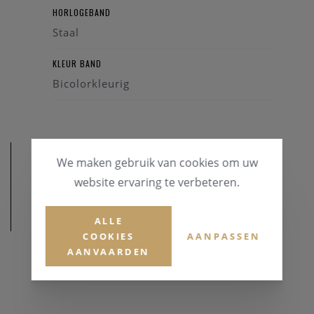
HORLOGEBAND
Staal
KLEUR BAND
Bicolorkleurig
We maken gebruik van cookies om uw
website ervaring te verbeteren.
AFMETINGEN
ALLE
COOKIES
AANPASSEN
AANVAARDEN
KASTDIAMETER
23 mm