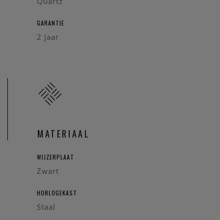
Quartz
Functies: Tijd
Armband: Roestvrij staal met zwarte high-tech
GARANTIE
keramische middenstukken
2 Jaar
Kleur armband: Zwart
Sluiting: Drievoudige vouwsluiting
MATERIAAL
WIJZERPLAAT
Zwart
HORLOGEKAST
Staal