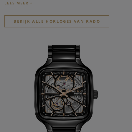
innovatieve horlogemakers ter wereld, is altijd een pionier
en leider geweest in het zetten van de norm en het
verleggen van de grenzen van innovatie.
BEKIJK ALLE HORLOGES VAN RADO
http://www.Rado.com
Ontdek het aanbod
horloge merken bij Clem
Vercammen
. Bekijk snel de verschillende bijzondere
horloge merken
en
kwalitatieve horloge merken
in de
webshop of in de winkel.