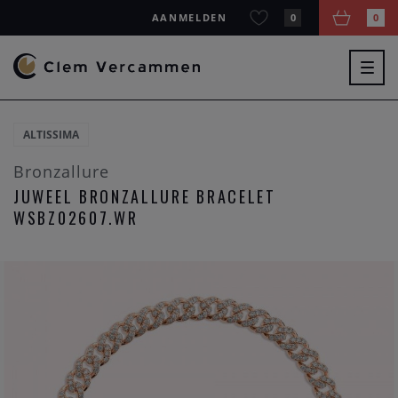
AANMELDEN
0
0
Togg
navig
ALTISSIMA
Bronzallure
JUWEEL BRONZALLURE BRACELET
WSBZ02607.WR