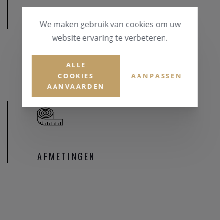
Ontworpen en gemaakt in Italië
MATERIAAL
We maken gebruik van cookies om uw
website ervaring te verbeteren.
EDELSTENEN
Zirconium
ALLE
COOKIES
AANPASSEN
AANVAARDEN
AFMETINGEN