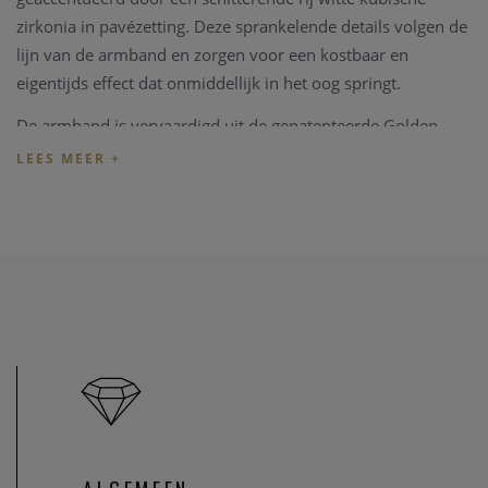
zirkonia in pavézetting. Deze sprankelende details volgen de
lijn van de armband en zorgen voor een kostbaar en
eigentijds effect dat onmiddellijk in het oog springt.
De armband is vervaardigd uit de gepatenteerde Golden
Rosé legering van Bronzallure en afgewerkt met een
luxueuze 18-karaats roségouden vergulding. De warme
roségouden tint benadrukt het verfijnde karakter van het
juweel en maakt het een perfecte keuze voor zowel dagelijks
gebruik als speciale gelegenheden.
Het elegante ontwerp van de Altissima-collectie is bedacht
voor wie graag stijlvol en subtiel opvalt. Dankzij de
harmonieuze combinatie van moderne schakels en
sprankelende zirkonia straalt deze armband pure
vrouwelijke elegantie uit.
Zoals alle juwelen van Bronzallure werd ook dit stuk