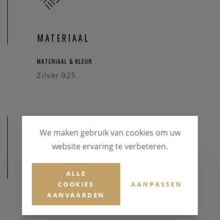
MATERIAAL
MATERIAAL & KLEUR
Zilver 925
We maken gebruik van cookies om uw
website ervaring te verbeteren.
AFMETINGEN
ALLE
COOKIES
AANPASSEN
AANVAARDEN