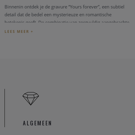
Binnenin ontdek je de gravure “Yours forever”, een subtiel
detail dat de bedel een mysterieuze en romantische
betekenis geeft. De combinatie van zorgvuldig aangebrachte
emaille, sprankelende zirkonia en Pandora’s kenmerkende
zilveren afwerking maakt dit sieraad tot een echte
blikvanger.
Draag hem op je Pandora Moments- of Pandora ME-
armband als ode aan speelsheid, liefde en een vleugje
duisternis.
Waarom je deze bedel zult waarderen:
Uniek design: te openen kist met een glow-in-the-dark
effect.
Griezelig én charmant: de gravure “Yours forever”
voegt een romantisch tintje toe.
ALGEMEEN
Met de hand afgewerkt: vakmanschap voor de hoogste