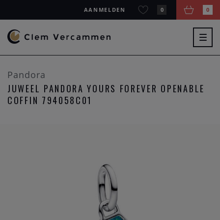
AANMELDEN
0
0
Togg
navig
Pandora
JUWEEL PANDORA YOURS FOREVER OPENABLE
COFFIN 794058C01