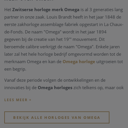
Het
Zwitserse horloge merk Omega
is al 3 generaties lang
partner in onze zaak. Louis Brandt heeft in het jaar 1848 de
eerste zakhorloge assemblage fabriek opgestart in La Chaux-
de-Fonds. De naam "Omega" wordt in het jaar 1894
gegeven bij de creatie van het 19''' mouvement. Dit
beroemde calibre verkrijgt de naam "Omega". Enkele jaren
later zal het hele horloge bedrijf omgevormd worden tot de
merknaam Omega en kan de
Omega horloge
uitgroeien tot
een begrip.
Vanaf deze periode volgen de ontwikkelingen en de
innovaties bij de
Omega horloges
zich telkens op, maar ook
belangrijke mondiale manifestaties vragen
Omega
als
partner. Zo wordt het Zwitserse
horlogemerk Omega
time
keeper van de Olympische spelen sinds 1932, reeds 27
keren op rij, het jaar wanneer ook het eerste waterdichte
BEKIJK ALLE HORLOGES VAN OMEGA
Omega horloge
wordt ontworpen, de Marine. Uit deze