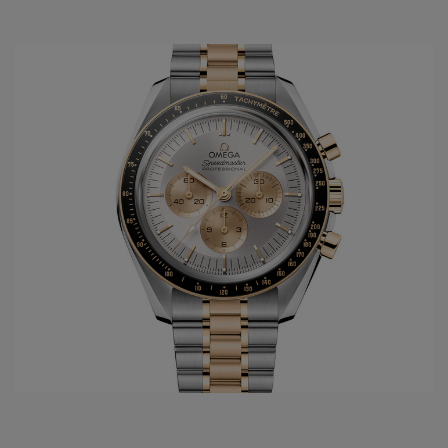
ontwikkelingen wordt in 1948 de Seamaster geboren. In
1952 zal
Omega horloges
de eerste "chronometer"
ontwikkelen in het model Constellation. Slechts tien jaar
later wordt voor de Amerikaanse markt het model De Ville
gelanceerd. Dit model draagt tot vandaag steeds de eerste
nieuwe ontwikkelingen die men doorvoert in de gangwerken
van het
Omega horloge merk
. Vanuit de passie van
snelheid, chronometrie, en uiteindelijk ook de
samenwerking met de ruimtevaart, ontwikkelt
Omega
het
legendarische Speedmaster model, met vanaf 1969 de
Original Moonwatch. Hierbij zijn alle 4 families geboren en
worden ze verder in de toekomst uitgewerkt.
In het jaar 1999 wordt een nieuwe stap gezet in de innovatie
van de
Omega
gangwerken: Co-Axial escapement wordt
ontwikkeld dankzij de Engelsman Georges Daniels. Maar
sinds 2007, 8 jaar na de eerste ontwikkelingen van de Co-
Axial, volgen de innovaties zich zéér snel op. Op het