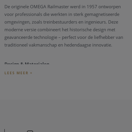
De originele OMEGA Railmaster werd in 1957 ontworpen
voor professionals die werkten in sterk gemagnetiseerde
omgevingen, zoals treinbestuurders en ingenieurs. Deze
moderne versie combineert het historische design met
geavanceerde technologie – perfect voor de liefhebber van
traditioneel vakmanschap en hedendaagse innovatie.
Design & Materialen
Dit model heeft een symmetrische 38 mm kast in geborsteld
en gepolijst roestvrij staal, gecombineerd met een stijlvolle
zwarte leren band. De grijze wijzerplaat met zwart
kleurverloop is voorzien van grote Arabische cijfers en
Super-LumiNova indexen, die zorgen voor optimale
leesbaarheid, zelfs in het donker. De subtiele vintage look
blijft trouw aan het originele ontwerp van 1957.