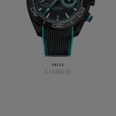
Speedmaster
De VIlle
Heeft u verder vargen over verschillende modieuze
horloge
merken
en ons aanbod
kwalitatieve horloge merken
,
neem gerust
contact op met onze zaak
.
OMEGA
€ 14.800,00