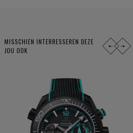
ondertussen reeds legendarische gangwerk 8500 worden
opeenvolgende toepassingen uitgevoerd; gebruik van de S1
14, silicon balance spring, 15,000 Gauss of het anti
magnetisch maken van het gangwerk, en sinds 2015 de
METAS chronometer certificatie met de strengste
MISSCHIEN INTERRESSEREN DEZE
testresultaten nu gangbaar in de Zwitserse horloge industrie
JOU OOK
bij de verschillende
horloge merken
.
Omega
is niet zomaar een horlogemerk, maar een
industrieel innovator die steeds een stap verder zet om de
markt telkens voor te zijn. De missie naar het ultiem
gangwerk.
DIT ZIJN DE
OMEGA HORLOGE
FAMILIES:
Constellation
Seamaster