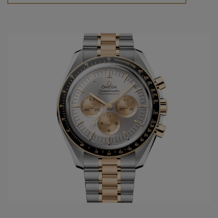
Omega horloge
wordt ontworpen, de Marine. Uit deze
ontwikkelingen wordt in 1948 de Seamaster geboren. In
1952 zal
Omega horloges
de eerste "chronometer"
ontwikkelen in het model Constellation. Slechts tien jaar
later wordt voor de Amerikaanse markt het model De Ville
gelanceerd. Dit model draagt tot vandaag steeds de eerste
nieuwe ontwikkelingen die men doorvoert in de gangwerken
van het
Omega horloge merk
. Vanuit de passie van
snelheid, chronometrie, en uiteindelijk ook de
samenwerking met de ruimtevaart, ontwikkelt
Omega
het
legendarische Speedmaster model, met vanaf 1969 de
Original Moonwatch. Hierbij zijn alle 4 families geboren en
worden ze verder in de toekomst uitgewerkt.
In het jaar 1999 wordt een nieuwe stap gezet in de innovatie
van de
Omega
gangwerken: Co-Axial escapement wordt
ontwikkeld dankzij de Engelsman Georges Daniels. Maar
sinds 2007, 8 jaar na de eerste ontwikkelingen van de Co-