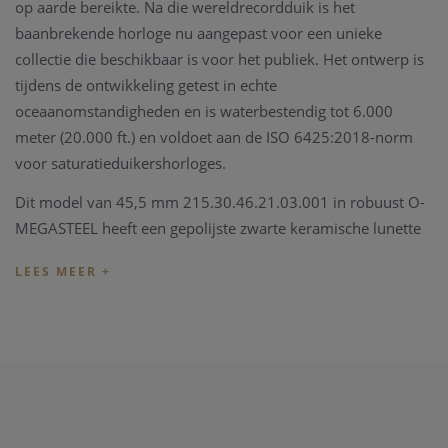
op aarde bereikte. Na die wereldrecordduik is het
baanbrekende horloge nu aangepast voor een unieke
collectie die beschikbaar is voor het publiek. Het ontwerp is
tijdens de ontwikkeling getest in echte
oceaanomstandigheden en is waterbestendig tot 6.000
meter (20.000 ft.) en voldoet aan de ISO 6425:2018-norm
voor saturatieduikershorloges.
Dit model van 45,5 mm 215.30.46.21.03.001 in robuust O-
MEGASTEEL heeft een gepolijste zwarte keramische lunette
met duikschaal in Liquidmetal™. Door het uitpuilende en
gewelfde saffierglas gaat de gelakte gradiënt wijzerplaat over
van blauw naar zwart, en heeft 18K witgouden wijzers en
uurmarkeringen gekregen, die allemaal zijn bedekt met witte
Super-LumiNova.
Het horloge is gezet op een O-MEGASTEEL-armband met
OMEGA's gepatenteerde uitschuifbare opvouwbare rack-