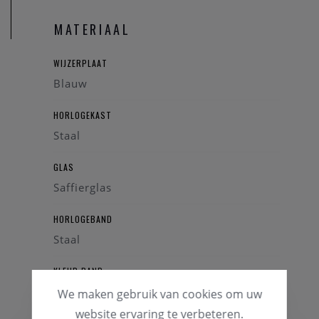
MATERIAAL
WIJZERPLAAT
Blauw
HORLOGEKAST
Staal
GLAS
Saffierglas
HORLOGEBAND
Staal
KLEUR BAND
Zilverkleurig
We maken gebruik van cookies om uw
website ervaring te verbeteren.