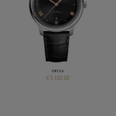
Seamaster
Speedmaster
De VIlle
Heeft u verder vargen over verschillende modieuze
horloge
merken
en ons aanbod
kwalitatieve horloge merken
,
neem gerust
contact op met onze zaak
.
OMEGA
€ 5.100,00