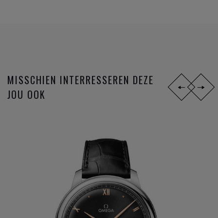
Axial, volgen de innovaties zich zéér snel op. Op het
ondertussen reeds legendarische gangwerk 8500 worden
opeenvolgende toepassingen uitgevoerd; gebruik van de S1
14, silicon balance spring, 15,000 Gauss of het anti
magnetisch maken van het gangwerk, en sinds 2015 de
METAS chronometer certificatie met de strengste
MISSCHIEN INTERRESSEREN DEZE
testresultaten nu gangbaar in de Zwitserse horloge industrie
JOU OOK
bij de verschillende
horloge merken
.
Omega
is niet zomaar een horlogemerk, maar een
industrieel innovator die steeds een stap verder zet om de
markt telkens voor te zijn. De missie naar het ultiem
gangwerk.
DIT ZIJN DE
OMEGA HORLOGE
FAMILIES:
Constellation