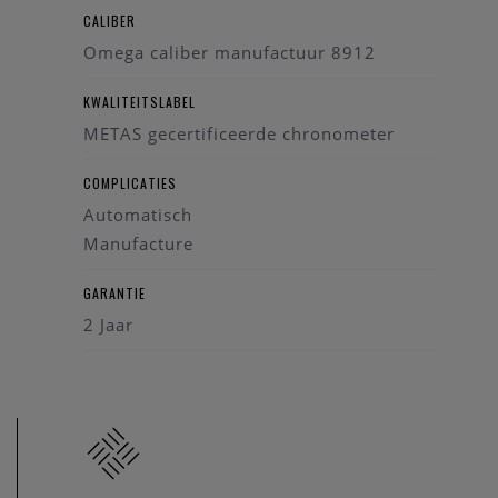
Omega horloge graag onderhouden volgens de regels van
CALIBER
de horloge kunst.
Omega caliber manufactuur 8912
Calibre: Omega 8912
KWALITEITSLABEL
METAS gecertificeerde chronometer
COMPLICATIES
Automatisch
Manufacture
GARANTIE
2 Jaar