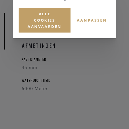
ALLE
COOKIES
AANPASSEN
AANVAARDEN
AFMETINGEN
KASTDIAMETER
45 mm
WATERDICHTHEID
6000 Meter