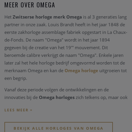
MEER OVER OMEGA
Het
Zwitserse horloge merk Omega
is al 3 generaties lang
partner in onze zaak. Louis Brandt heeft in het jaar 1848 de
eerste zakhorloge assemblage fabriek opgestart in La Chaux-
de-Fonds. De naam "Omega" wordt in het jaar 1894
gegeven bij de creatie van het 19''' mouvement. Dit
beroemde calibre verkrijgt de naam "Omega". Enkele jaren
later zal het hele horloge bedrijf omgevormd worden tot de
merknaam Omega en kan de
Omega horloge
uitgroeien tot
een begrip.
Vanaf deze periode volgen de ontwikkelingen en de
innovaties bij de
Omega horloges
zich telkens op, maar ook
belangrijke mondiale manifestaties vragen
Omega
als
partner. Zo wordt het Zwitserse
horlogemerk Omega
time
keeper van de Olympische spelen sinds 1932, reeds 27
keren op rij, het jaar wanneer ook het eerste waterdichte
BEKIJK ALLE HORLOGES VAN OMEGA