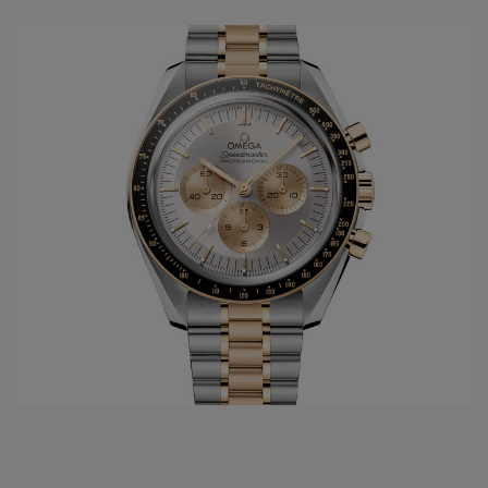
1952 zal
Omega horloges
de eerste "chronometer"
ontwikkelen in het model Constellation. Slechts tien jaar
later wordt voor de Amerikaanse markt het model De Ville
gelanceerd. Dit model draagt tot vandaag steeds de eerste
nieuwe ontwikkelingen die men doorvoert in de gangwerken
van het
Omega horloge merk
. Vanuit de passie van
snelheid, chronometrie, en uiteindelijk ook de
samenwerking met de ruimtevaart, ontwikkelt
Omega
het
legendarische Speedmaster model, met vanaf 1969 de
Original Moonwatch. Hierbij zijn alle 4 families geboren en
worden ze verder in de toekomst uitgewerkt.
In het jaar 1999 wordt een nieuwe stap gezet in de innovatie
van de
Omega
gangwerken: Co-Axial escapement wordt
ontwikkeld dankzij de Engelsman Georges Daniels. Maar
sinds 2007, 8 jaar na de eerste ontwikkelingen van de Co-
Axial, volgen de innovaties zich zéér snel op. Op het