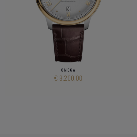
De VIlle
Heeft u verder vargen over verschillende modieuze
horloge
merken
en ons aanbod
kwalitatieve horloge merken
,
neem gerust
contact op met onze zaak
.
OMEGA
€ 8.200,00