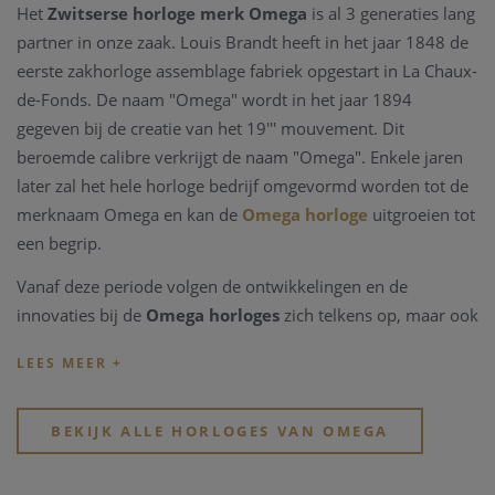
Het
Zwitserse horloge merk Omega
is al 3 generaties lang
partner in onze zaak. Louis Brandt heeft in het jaar 1848 de
eerste zakhorloge assemblage fabriek opgestart in La Chaux-
de-Fonds. De naam "Omega" wordt in het jaar 1894
gegeven bij de creatie van het 19''' mouvement. Dit
beroemde calibre verkrijgt de naam "Omega". Enkele jaren
later zal het hele horloge bedrijf omgevormd worden tot de
merknaam Omega en kan de
Omega horloge
uitgroeien tot
een begrip.
Vanaf deze periode volgen de ontwikkelingen en de
innovaties bij de
Omega horloges
zich telkens op, maar ook
belangrijke mondiale manifestaties vragen
Omega
als
partner. Zo wordt het Zwitserse
horlogemerk Omega
time
keeper van de Olympische spelen sinds 1932, reeds 27
keren op rij, het jaar wanneer ook het eerste waterdichte
BEKIJK ALLE HORLOGES VAN OMEGA
Omega horloge
wordt ontworpen, de Marine. Uit deze
ontwikkelingen wordt in 1948 de Seamaster geboren. In