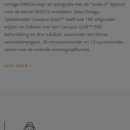
vintage OMEGA-logo en typografie met de "ovale O" (typisch
voor de eerste CK2915-modellen). Deze Omega
Speedmaster Canopus Gold™ heeft ook 18K witgouden
wijzers en indexen met een Canopus Gold™ PVD-
behandeling en drie subdials, waaronder een kleine
secondeweergave, 30-minutenrecorder en 12-uursrecorder,
samen met de centrale chronograaffunctie.
De Tachymeterschaal op de bezel is gevuld met zwart
emaille en als je goed kijkt, zie je ook de beroemde stip
boven de negentin (DON) en een puntdiagonaak naar
zeventig.
Op de achterkant van de kast vind je een Seahorse-ontwerp
gegraveerd in het saffierkristalglas. Ter gelegenheid van het
65-jarig jubileum van de Speedmaster wordt een blauwe
saffier gebruikt voor het oog. Achter het zeepaardje is een
duidelijk zicht op het ongelooflijke kaliber 321 - beroemd