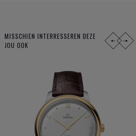
ondertussen reeds legendarische gangwerk 8500 worden
opeenvolgende toepassingen uitgevoerd; gebruik van de S1
14, silicon balance spring, 15,000 Gauss of het anti
magnetisch maken van het gangwerk, en sinds 2015 de
METAS chronometer certificatie met de strengste
MISSCHIEN INTERRESSEREN DEZE
testresultaten nu gangbaar in de Zwitserse horloge industrie
JOU OOK
bij de verschillende
horloge merken
.
Omega
is niet zomaar een horlogemerk, maar een
industrieel innovator die steeds een stap verder zet om de
markt telkens voor te zijn. De missie naar het ultiem
gangwerk.
DIT ZIJN DE
OMEGA HORLOGE
FAMILIES:
Constellation
Seamaster
Speedmaster