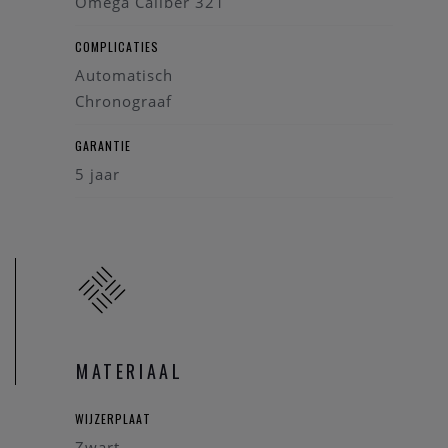
zaak beschikt over een
Omega Caliber 321
Omega Service Center.
We zullen uw
Omega horloge graag onderhouden volgens de regels van
COMPLICATIES
de horloge kunst.
Automatisch
Calibre: Omega 321
Chronograaf
Power reserve: 55 uren
GARANTIE
5 jaar
MATERIAAL
WIJZERPLAAT
Zwart