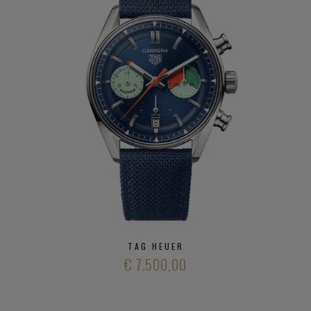
kwalitatieve horloge merken
en bijzondere
horloge
merken
bij Clem Vercammen.
TAG HEUER
€ 7.500,00