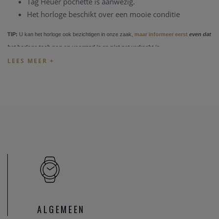
Tag Heuer pochette is aanwezig.
Het horloge beschikt over een mooie conditie
TIP:
U kan het horloge ook bezichtigen in onze zaak,
maar informeer eerst
even dat
het horloge toch nog op voorraad is en niet net verkocht is.
Heeft u verder vragen ivm de aankoop van dit horloge, kan
u steeds
contact
opnemen met onze zaak.
Onze referentie: 78333/800
ALGEMEEN