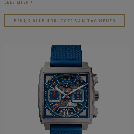
dashbord van een auto, de eerste 1/100 handchronograaf,
het eerste Zwitsers horloge in de ruimte...
BEKIJK ALLE HORLOGES VAN TAG HEUER
Jack Heuer zet deze rol als pionier verder. Hij realiseert in
1963 het eerste Carrera model, natuurlijk geïnspireerd door
de auto races en ontwikkeld voor de professionele auto
piloten. De volgende belangrijke stappen in de geschiedenis
van
TAG Heuer
zijn het ontwikkelen van de Calibre 11, te
vinden in het model Monaco, zoals Steve McQueen in 1971
tijdens de film Le Mans. Dichter in de tijd heeft
TAG Heuer
het eerste horloge ontwerpen dat aangedreven wordt met
riemen, in het model Monaco V4, later wordt een prijs
gewonnen op het prestigieuze Geneva Watchmaking Grand
Prix met het horloge de Mikrogirder.
Maar er is een nieuw tijdperk aangebroken. De SmartWatch
heeft zijn intrede genomen.
TAG Heuer
heeft hiervoor het
horloge ontwikkeld, samen met Intel en Samsung: the TAG