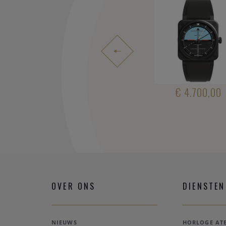
4.100,00
€ 4.700,00
€ 4.700,00
OVER ONS
DIENSTEN
NIEUWS
HORLOGE ATE