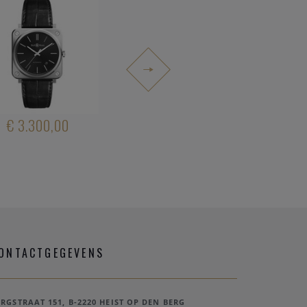
PROMO
€ 3.300,00
€ 3.700,00
€ 6.700
ONTACTGEGEVENS
ERGSTRAAT 151, B-2220 HEIST OP DEN BERG