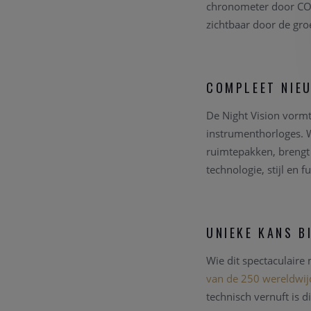
chronometer door COS
zichtbaar door de groe
COMPLEET NIEU
De Night Vision vormt
instrumenthorloges. W
ruimtepakken, brengt
technologie, stijl en f
UNIEKE KANS B
Wie dit spectaculaire
van de 250 wereldwi
technisch vernuft is d