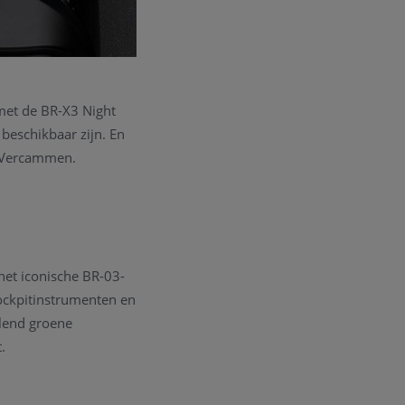
met de BR-X3 Night
beschikbaar zijn. En
m Vercammen.
het iconische BR-03-
 cockpitinstrumenten en
llend groene
.