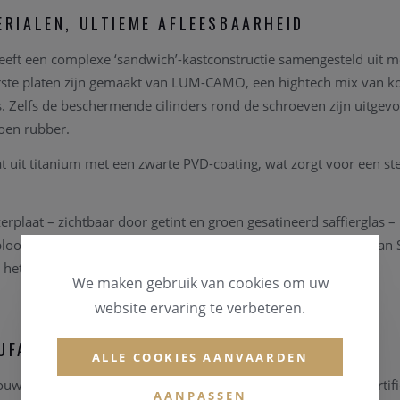
RIALEN, ULTIEME AFLEESBAARHEID
eft een complexe ‘sandwich’-kastconstructie samengesteld uit m
ste platen zijn gemaakt van LUM-CAMO, een hightech mix van ko
. Zelfs de beschermende cilinders rond de schroeven zijn uitgevo
oen rubber.
 uit titanium met een zwarte PVD-coating, wat zorgt voor een ste
plaat – zichtbaar door getint en groen gesatineerd saffierglas – 
bloot. Cijfers, indexen en uitsnijdingen zijn allemaal voorzien va
et donker letterlijk oplicht als een cockpitdisplay.
We maken gebruik van cookies om uw
website ervaring te verbeteren.
UFACTUURKALIBER
ALLE COOKIES AANVAARDEN
rouwbare BR-CAL.323-kaliber, ontwikkeld door Kenissi en gecertifi
AANPASSEN