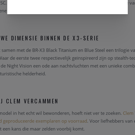
C. Het automatische gangwerk biedt een stevige gangreserve van
ne saffieren achterzijde.
WE DIMENSIE BINNEN DE X3-SERIE
 samen met de BR-X3 Black Titanium en Blue Steel een trilogie 
aar de eerste twee respectievelijk geïnspireerd zijn op stealth-t
 de Night Vision een ode aan nachtvluchten met een unieke comb
uturistische helderheid.
IJ CLEM VERCAMMEN
 model in het echt wil bewonderen, hoeft niet ver te zoeken.
Clem 
jd geproduceerde exemplaren op voorraad
. Voor liefhebbers van e
it een kans die maar zelden voorbij komt.