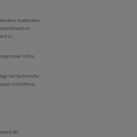
eerdere materialen.
olstofvezel en
erd in
vige maar lichte
legt het technische
n Super-LumiNova,
ceerd als