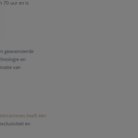
 70 uur en is
van geavanceerde
echnologie en
inatie van
Vercammen heeft één
xclusiviteit en