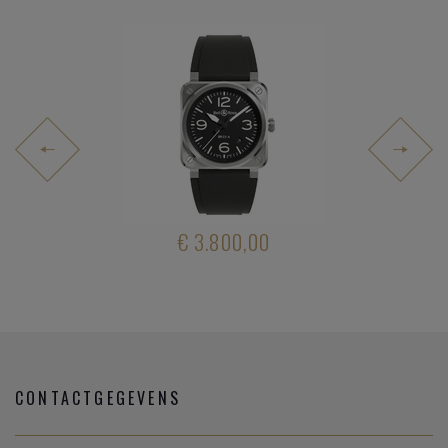
.400,00
€ 3.800,00
€ 4.70
CONTACTGEGEVENS