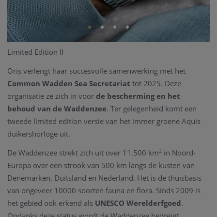
Limited Edition II
Oris verlengt haar succesvolle samenwerking met het
Common Wadden Sea Secretariat
tot 2025. Deze
organisatie ze zich in voor
de bescherming en het
behoud van de Waddenzee
. Ter gelegenheid komt een
tweede limited edition versie van het immer groene Aquis
duikershorloge uit.
2
De Waddenzee strekt zich uit over 11.500 km
in Noord-
Europa over een strook van 500 km langs de kusten van
Denemarken, Duitsland en Nederland. Het is de thuisbasis
van ongeveer 10000 soorten fauna en flora. Sinds 2009 is
het gebied ook erkend als
UNESCO Werelderfgoed
.
Ondanks deze status wordt de Waddenzee bedreigt.