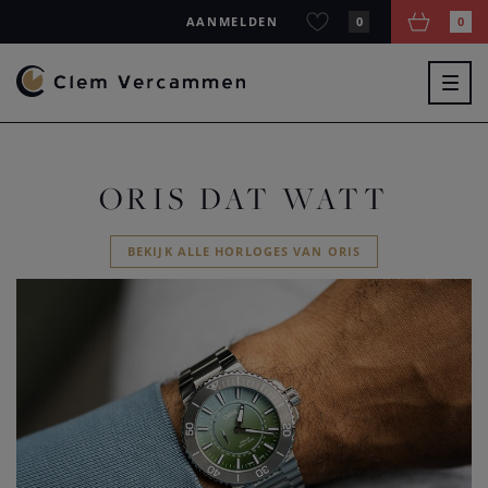
AANMELDEN
0
0
Togg
navig
ORIS DAT WATT
BEKIJK ALLE HORLOGES VAN ORIS