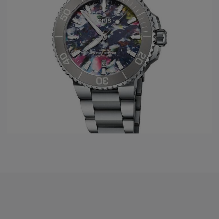
Oris is gemaakt om lang mee te gaan en een leven lang
plezier te bieden.
INNOVATIEF EN OPRECHT
Oris streeft er voortdurend naar om betere horloges te
maken die mooie, innovatieve functies en geavanceerde
prestatieniveaus bieden. De in eigen huis ontwikkelde
Calibre 400-serie Swiss Made-automaten belooft
bijvoorbeeld een gangreserve van vijf dagen,
antimagnetisme en een garantie van 10 jaar en aanbevolen
onderhoudsintervallen van 10 jaar.
EEN GEEST VAN ONAFHANKELIJKHEID
Oris is een onafhankelijk bedrijf, waardoor de waarden in
veilige handen zijn. Het betekent ook dat we efficiënt en vrij
zijn om te innoveren en handige functies en functies te
verkennen die onze klanten willen en nodig hebben.