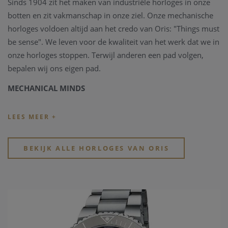
Sinds 1904 zit het maken van industriële horloges in onze
botten en zit vakmanschap in onze ziel. Onze mechanische
horloges voldoen altijd aan het credo van Oris: "Things must
be sense". We leven voor de kwaliteit van het werk dat we in
onze horloges stoppen. Terwijl anderen een pad volgen,
bepalen wij ons eigen pad.
MECHANICAL MINDS
Oris is een van de weinige Zwitserse horlogemerken die
alleen mechanische horloges maakt. Een mechanisch
horloge is iets moois, ontworpen volgens principes die al
generaties lang bestaan en tot ver in de toekomst zullen
BEKIJK ALLE HORLOGES VAN ORIS
voortduren.
SINDS 1904
We zijn trots op onze lange geschiedenis en erfgoed - en we
vergeten het nooit wanneer we nieuwe uurwerken en
nieuwe horlogeontwerpen ontwikkelen. Een horloge van