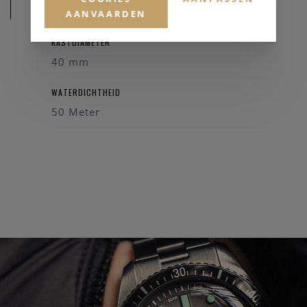
AFMETINGEN
AANVAARDEN
KASTDIAMETER
40 mm
WATERDICHTHEID
50 Meter