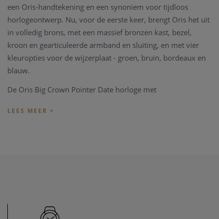
een Oris-handtekening en een synoniem voor tijdloos
horlogeontwerp. Nu, voor de eerste keer, brengt Oris het uit
in volledig brons, met een massief bronzen kast, bezel,
kroon en gearticuleerde armband en sluiting, en met vier
kleuropties voor de wijzerplaat - groen, bruin, bordeaux en
blauw.
De Oris Big Crown Pointer Date horloge met
referentie 01754 7741 3165-07 8 20 01 heeft een blauwe
wijzerplaat en dit onder een saffier glas. Het Oris duikers
horloge heeft een 40mm bronzen kast en armband. Het
horloge heeft een waterdichtheid van 5 bar.
Het Oris horloge beschikt over twee jaren fabrieksgarantie,
en wordt geleverd met een originele Oris box, vergezeld met
alle documenten.
Wenst u meer informatie ivm het horloge, de collectie van
Oris, kan u steeds contact opnemen. We zullen u graag te