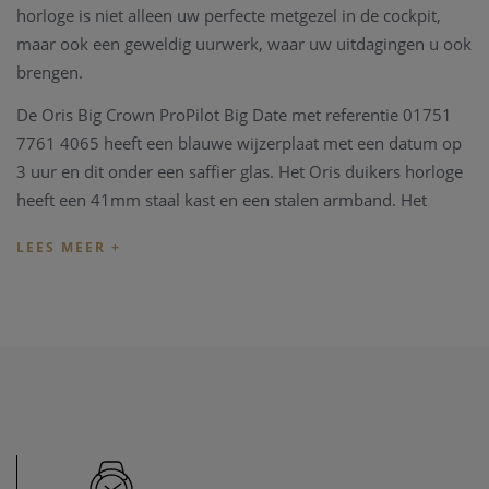
horloge is niet alleen uw perfecte metgezel in de cockpit,
maar ook een geweldig uurwerk, waar uw uitdagingen u ook
brengen.
De Oris Big Crown ProPilot Big Date met referentie 01751
7761 4065 heeft een blauwe wijzerplaat met een datum op
3 uur en dit onder een saffier glas. Het Oris duikers horloge
heeft een 41mm staal kast en een stalen armband. Het
horloge heeft een waterdichtheid van 10 bar.
De motor van deze Oris Big Crown ProPilot horloge is een
automatisch gangwerk, de caliber Oris 751. Het horloge
heeft een gangreserve van 38 uren. De kastbodem is
voorzien van een saffierglas zodat de motor zichtbaar is.
Het Oris horloge beschikt over twee jaren fabrieksgarantie,
en wordt geleverd met een originele Oris box, vergezeld met
alle documenten.