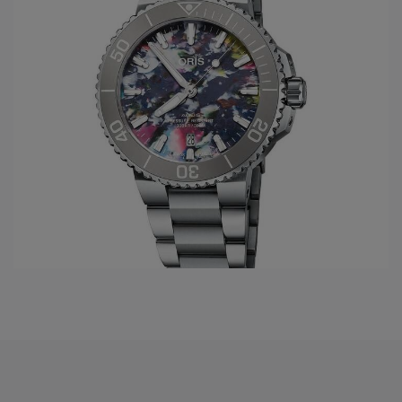
nieuwe horlogeontwerpen ontwikkelen. Een horloge van
Oris is gemaakt om lang mee te gaan en een leven lang
plezier te bieden.
INNOVATIEF EN OPRECHT
Oris streeft er voortdurend naar om betere horloges te
maken die mooie, innovatieve functies en geavanceerde
prestatieniveaus bieden. De in eigen huis ontwikkelde
Calibre 400-serie Swiss Made-automaten belooft
bijvoorbeeld een gangreserve van vijf dagen,
antimagnetisme en een garantie van 10 jaar en aanbevolen
onderhoudsintervallen van 10 jaar.
EEN GEEST VAN ONAFHANKELIJKHEID
Oris is een onafhankelijk bedrijf, waardoor de waarden in
veilige handen zijn. Het betekent ook dat we efficiënt en vrij
zijn om te innoveren en handige functies en functies te