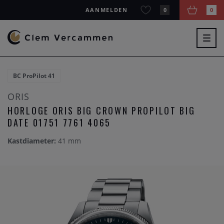
AANMELDEN
0
0
Togg
navig
BC ProPilot 41
ORIS
HORLOGE ORIS BIG CROWN PROPILOT BIG
DATE 01751 7761 4065
Kastdiameter:
41 mm