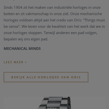
Sinds 1904 zit het maken van industriële horloges in onze
botten en zit vakmanschap in onze ziel. Onze mechanische
horloges voldoen altijd aan het credo van Oris: "Things must
be sense". We leven voor de kwaliteit van het werk dat we in
onze horloges stoppen. Terwijl anderen een pad volgen,
bepalen wij ons eigen pad.
MECHANICAL MINDS
Oris is een van de weinige Zwitserse horlogemerken die
alleen mechanische horloges maakt. Een mechanisch
horloge is iets moois, ontworpen volgens principes die al
generaties lang bestaan en tot ver in de toekomst zullen
BEKIJK ALLE HORLOGES VAN ORIS
voortduren.
SINDS 1904
We zijn trots op onze lange geschiedenis en erfgoed - en we
vergeten het nooit wanneer we nieuwe uurwerken en