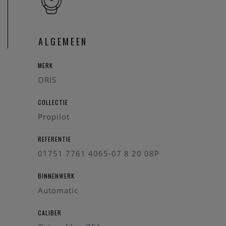
Wenst u meer informatie ivm het horloge, de collectie van
Oris, kan u steeds contact opnemen. We zullen u graag te
woord staan.
ALGEMEEN
MERK
ORIS
COLLECTIE
Propilot
REFERENTIE
01751 7761 4065-07 8 20 08P
BINNENWERK
Automatic
CALIBER