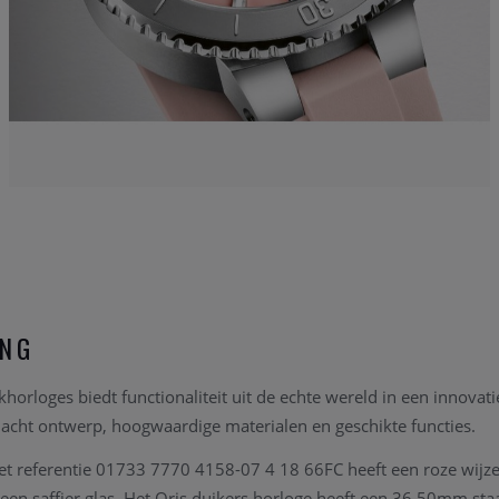
ING
khorloges biedt functionaliteit uit de echte wereld in een innovat
acht ontwerp, hoogwaardige materialen en geschikte functies.
et referentie 01733 7770 4158-07 4 18 66FC heeft een roze wijz
 een saffier glas. Het Oris duikers horloge heeft een 36.50mm sta