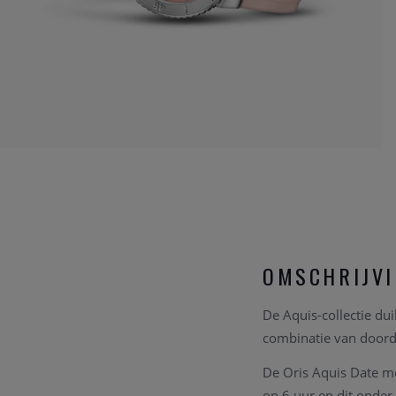
OMSCHRIJV
De Aquis-collectie dui
combinatie van doord
De Oris Aquis Date m
op 6 uur en dit onder