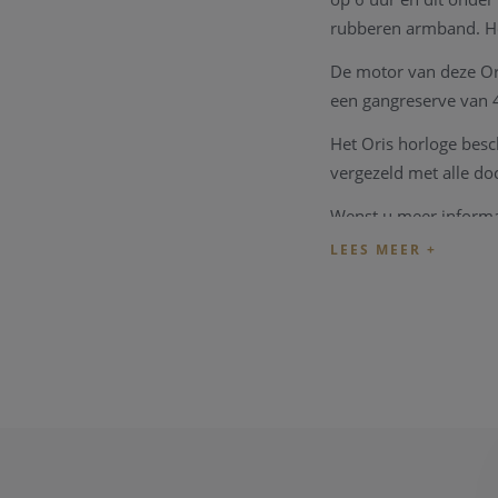
rubberen armband. He
De motor van deze Ori
een gangreserve van 
Het Oris horloge besc
vergezeld met alle d
Wenst u meer informat
graag te woord staan.