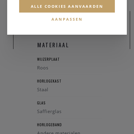
ALLE COOKIES AANVAARDEN
AANPASSEN
MATERIAAL
WIJZERPLAAT
Roos
HORLOGEKAST
Staal
GLAS
Saffierglas
HORLOGEBAND
Andere materialen