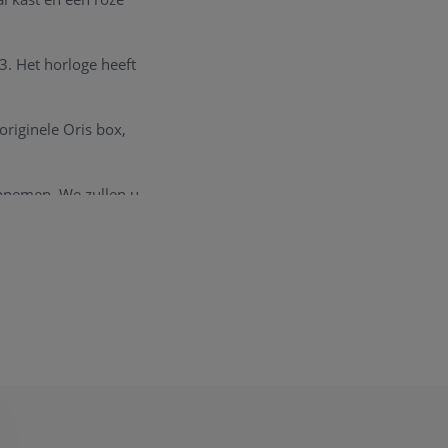
3. Het horloge heeft
originele Oris box,
opnemen. We zullen u