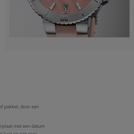
ief pakket, door een
erplaat met een datum
al kast en een roze