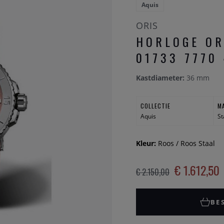
Aquis
ORIS
HORLOGE OR
01733 7770
Kastdiameter:
36 mm
COLLECTIE
M
Aquis
St
Kleur:
Roos / Roos Staal
€ 1.612,50
€ 2.150,00
BE