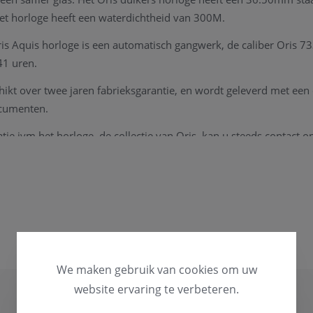
t horloge heeft een waterdichtheid van 300M.
s Aquis horloge is een automatisch gangwerk, de caliber Oris 73
41 uren.
hikt over twee jaren fabrieksgarantie, en wordt geleverd met een 
ocumenten.
ie ivm het horloge, de collectie van Oris, kan u steeds contact 
We maken gebruik van cookies om uw
website ervaring te verbeteren.