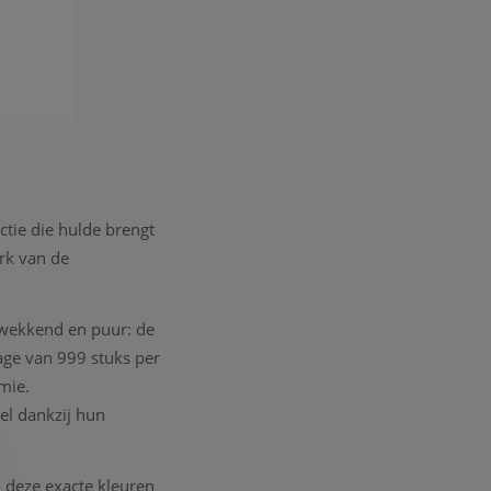
ctie die hulde brengt
rk van de
kwekkend en puur: de
age van 999 stuks per
mie.
el dankzij hun
 deze exacte kleuren