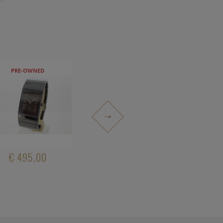
PRE-OWNED
€ 495,00
€ 1.600,00
€ 5.100