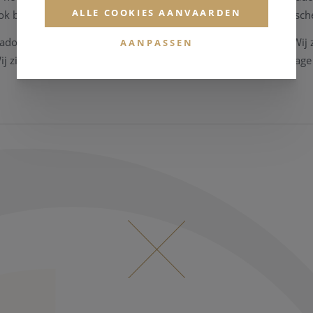
ALLE COOKIES AANVAARDEN
ok bijzonder trots om ze te mogen overnemen met onze iconische
ado geselecteerd als verkooppunt van deze nieuwe collectie. Wij z
AANPASSEN
j zijn dus zeer trots om deze collectie binnenkort in onze etalage