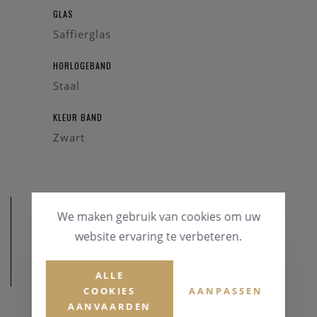
GLAS
Saffierglas
HORLOGEBAND
Staal
KLEUR BAND
Zwart
We maken gebruik van cookies om uw
website ervaring te verbeteren.
AFMETINGEN
ALLE
COOKIES
AANPASSEN
AANVAARDEN
KASTDIAMETER