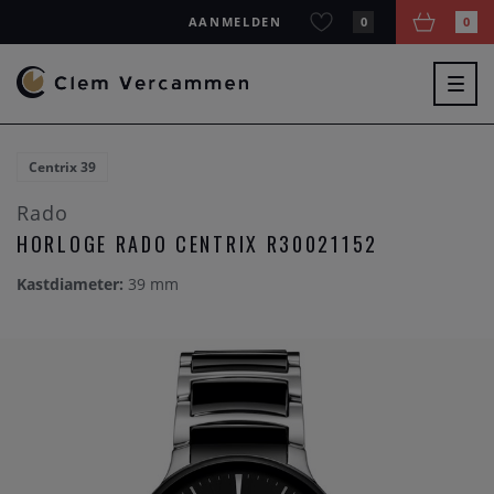
AANMELDEN
0
0
Togg
navig
Centrix 39
Rado
HORLOGE RADO CENTRIX R30021152
Kastdiameter:
39 mm