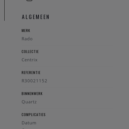
van het technisch instrument te kunnen garanderen. Onze
zaak beschikt over een RADO Service Center. We zullen
ALGEMEEN
uw RADO horloge graag onderhouden volgens de regels van
de horloge kunst.
MERK
Rado
COLLECTIE
Centrix
REFERENTIE
R30021152
BINNENWERK
Quartz
COMPLICATIES
Datum