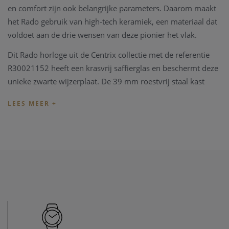
en comfort zijn ook belangrijke parameters. Daarom maakt
het Rado gebruik van high-tech keramiek, een materiaal dat
voldoet aan de drie wensen van deze pionier het vlak.
Dit Rado horloge uit de Centrix collectie met de referentie
R30021152 heeft een krasvrij saffierglas en beschermt deze
unieke zwarte wijzerplaat. De 39 mm roestvrij staal kast
wordt gepresenteerd op een stalen en keramische
armband.
De RADO Centrix Collection wordt geleverd met een
originele RADO box, vergezeld met alle documenten en de
garantie kaart.
Wenst u meer informatie ivm het horloge de collectie
van RADO, kan u steeds
contact
opnemen.
Opmerking:
ook dit RADO horloge heeft op periodieke
momenten een
onderhoud
nodig om een goede prestatie