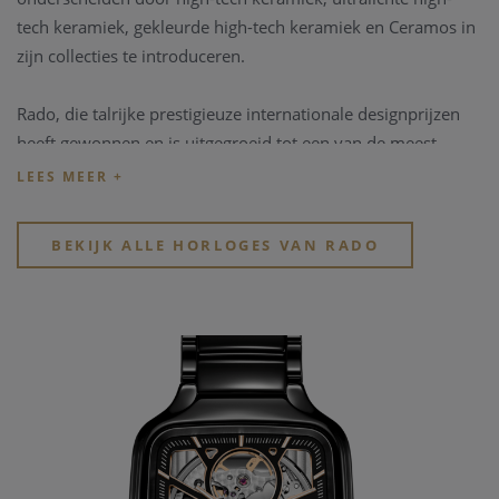
tech keramiek, gekleurde high-tech keramiek en Ceramos in
zijn collecties te introduceren.
Rado, die talrijke prestigieuze internationale designprijzen
heeft gewonnen en is uitgegroeid tot een van de meest
innovatieve horlogemakers ter wereld, is altijd een pionier
en leider geweest in het zetten van de norm en het
verleggen van de grenzen van innovatie.
BEKIJK ALLE HORLOGES VAN RADO
http://www.Rado.com
Ontdek het aanbod
horloge merken bij Clem
Vercammen
. Bekijk snel de verschillende bijzondere
horloge merken
en
kwalitatieve horloge merken
in de
webshop of in de winkel.