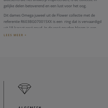
gelijke delen betoverend en een lust voor het oog.
Dit dames Omega juweel uit de Flower collectie met de
referentie R603BG070015XX is een ring dat is vervaardigd
uit 18 karaat rosé goud. In de rosé gouden bloem is een
lichte parelmoer gebruikt cabouchons geslepen. Deze ring
heeft de maat 54 maar alle andere maten kunnen steeds
besteld worden.
Het juweel wordt geleverd in een mooi originele Omega
verpakking.