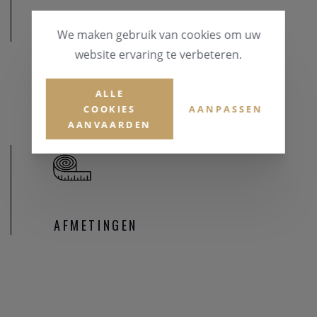
MATERIAAL
We maken gebruik van cookies om uw
website ervaring te verbeteren.
MATERIAAL & KLEUR
Goud 18 karaat
ALLE
COOKIES
AANPASSEN
AANVAARDEN
AFMETINGEN