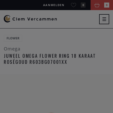
AANMELDEN
0
0
Togg
navig
FLOWER
Omega
JUWEEL OMEGA FLOWER RING 18 KARAAT
ROSÉGOUD R603BG07001XX