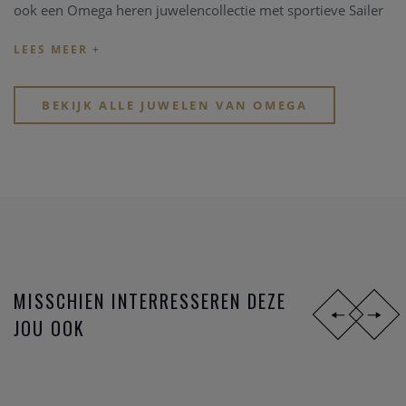
ook een Omega heren juwelencollectie met sportieve Sailer
armbanden en originele Omega manchetknopen. Deze
kwalitatieve heren en dames Omega juwelen collectie is
uitsluitend in België verkrijgbaar in onze zaak, zowel online
als offline te Heist-op-den-Berg.
BEKIJK ALLE JUWELEN VAN OMEGA
MISSCHIEN INTERRESSEREN DEZE
JOU OOK