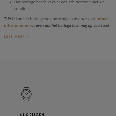
Het horloge beschikt over een schitterende nieuwe
conditie.
TIP:
U kan het horloge ook bezichtigen in onze zaak,
maar
informeer eerst
even dat het horloge toch nog op voorraad
is en niet net verkocht is.
Heeft u verder vragen ivm de aankoop van dit horloge of
wenst u meer informatie ivm de collectie van
Omega
, kan u
steeds
contact
opnemen. We zullen u graag te woord staan.
Opmerking:
ook dit Omega horloge heeft op periodieke
momenten een
onderhoud
nodig om een goede prestatie
van het technisch instrument te kunnen garanderen. Onze
zaak beschikt over een
Omega Service Center
. We zullen uw
Omega horloge graag onderhouden volgens de regels van
de horloge kunst.
Onze referentie: 3064/2078
ALGEMEEN