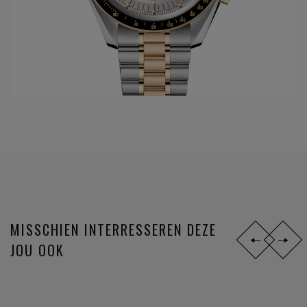
Original Moonwatch. Hierbij zijn alle 4 families geboren en
worden ze verder in de toekomst uitgewerkt.
In het jaar 1999 wordt een nieuwe stap gezet in de innovatie
van de
Omega
gangwerken: Co-Axial escapement wordt
ontwikkeld dankzij de Engelsman Georges Daniels. Maar
sinds 2007, 8 jaar na de eerste ontwikkelingen van de Co-
Axial, volgen de innovaties zich zéér snel op. Op het
ondertussen reeds legendarische gangwerk 8500 worden
opeenvolgende toepassingen uitgevoerd; gebruik van de S1
14, silicon balance spring, 15,000 Gauss of het anti
magnetisch maken van het gangwerk, en sinds 2015 de
METAS chronometer certificatie met de strengste
MISSCHIEN INTERRESSEREN DEZE
testresultaten nu gangbaar in de Zwitserse horloge industrie
JOU OOK
bij de verschillende
horloge merken
.
Omega
is niet zomaar een horlogemerk, maar een
industrieel innovator die steeds een stap verder zet om de