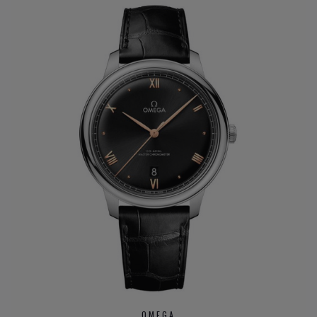
markt telkens voor te zijn. De missie naar het ultiem
gangwerk.
DIT ZIJN DE
OMEGA HORLOGE
FAMILIES:
Constellation
Seamaster
Speedmaster
De VIlle
Heeft u verder vargen over verschillende modieuze
horloge
merken
en ons aanbod
kwalitatieve horloge merken
,
neem gerust
contact op met onze zaak
.
OMEGA