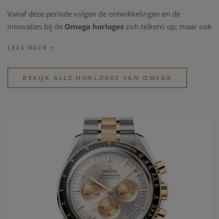
Vanaf deze periode volgen de ontwikkelingen en de
innovaties bij de
Omega horloges
zich telkens op, maar ook
belangrijke mondiale manifestaties vragen
Omega
als
partner. Zo wordt het Zwitserse
horlogemerk Omega
time
keeper van de Olympische spelen sinds 1932, reeds 27
keren op rij, het jaar wanneer ook het eerste waterdichte
BEKIJK ALLE HORLOGES VAN OMEGA
Omega horloge
wordt ontworpen, de Marine. Uit deze
ontwikkelingen wordt in 1948 de Seamaster geboren. In
1952 zal
Omega horloges
de eerste "chronometer"
ontwikkelen in het model Constellation. Slechts tien jaar
later wordt voor de Amerikaanse markt het model De Ville
gelanceerd. Dit model draagt tot vandaag steeds de eerste
nieuwe ontwikkelingen die men doorvoert in de gangwerken
van het
Omega horloge merk
. Vanuit de passie van
snelheid, chronometrie, en uiteindelijk ook de
samenwerking met de ruimtevaart, ontwikkelt
Omega
het
legendarische Speedmaster model, met vanaf 1969 de