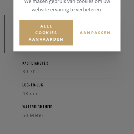
We maken gebruik van cookies om uw
website ervaring te verbeteren.
ALLE
COOKIES
AANPASSEN
AANVAARDEN
AFMETINGEN
KASTDIAMETER
39.70
LUG-TO-LUG
48 mm
WATERDICHTHEID
50 Meter