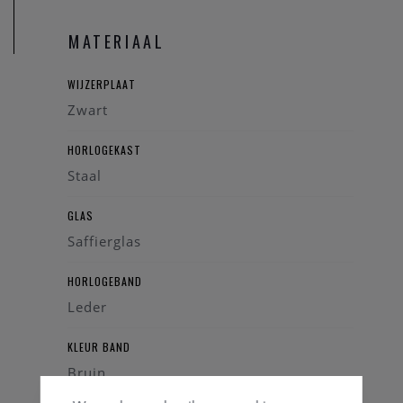
MATERIAAL
WIJZERPLAAT
Zwart
HORLOGEKAST
Staal
GLAS
Saffierglas
HORLOGEBAND
Leder
KLEUR BAND
Bruin