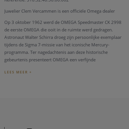
Juwelier Clem Vercammen is een officiële Omega dealer
Op 3 oktober 1962 werd de OMEGA Speedmaster CK 2998
de eerste OMEGA die ooit in de ruimte werd gedragen.
Astronaut Walter Schirra droeg zijn persoonlijke exemplaar
tijdens de Sigma 7-missie van het iconische Mercury-
programma. Ter nagedachtenis aan deze historische
gebeurtenis presenteert OMEGA een verfijnde
herinterpretatie die de stijl en het karakter van het
oorspronkelijke model uit de tweede generatie Speedmaster
op elegante wijze vertaalt naar een hedendaagse vorm.
De kast, met een diameter van 39,70 mm, is vervaardigd uit
gepolijst en geborsteld roestvrij staal en wordt
gecombineerd met een klassieke zwarte lederen band met
roestvrijstalen gesp. De lunette, uitgevoerd in zwart
aluminium, is voorzien van de karakteristieke