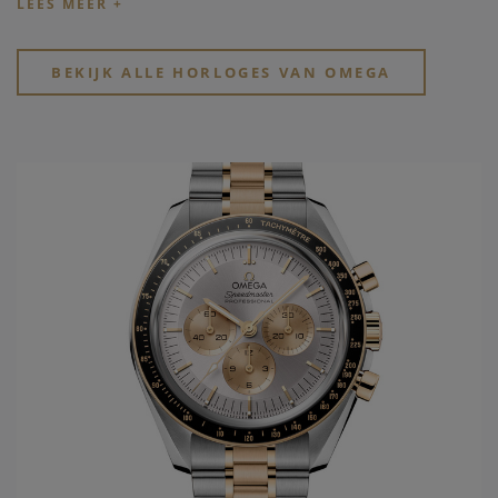
partner. Zo wordt het Zwitserse
horlogemerk Omega
time
keeper van de Olympische spelen sinds 1932, reeds 27
keren op rij, het jaar wanneer ook het eerste waterdichte
BEKIJK ALLE HORLOGES VAN OMEGA
Omega horloge
wordt ontworpen, de Marine. Uit deze
ontwikkelingen wordt in 1948 de Seamaster geboren. In
1952 zal
Omega horloges
de eerste "chronometer"
ontwikkelen in het model Constellation. Slechts tien jaar
later wordt voor de Amerikaanse markt het model De Ville
gelanceerd. Dit model draagt tot vandaag steeds de eerste
nieuwe ontwikkelingen die men doorvoert in de gangwerken
van het
Omega horloge merk
. Vanuit de passie van
snelheid, chronometrie, en uiteindelijk ook de
samenwerking met de ruimtevaart, ontwikkelt
Omega
het
legendarische Speedmaster model, met vanaf 1969 de
Original Moonwatch. Hierbij zijn alle 4 families geboren en
worden ze verder in de toekomst uitgewerkt.
In het jaar 1999 wordt een nieuwe stap gezet in de innovatie