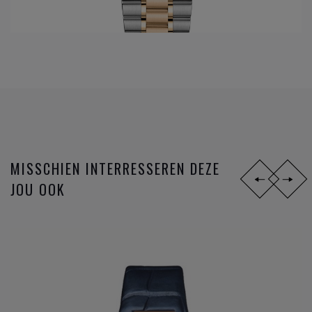
van de
Omega
gangwerken: Co-Axial escapement wordt
ontwikkeld dankzij de Engelsman Georges Daniels. Maar
sinds 2007, 8 jaar na de eerste ontwikkelingen van de Co-
Axial, volgen de innovaties zich zéér snel op. Op het
ondertussen reeds legendarische gangwerk 8500 worden
opeenvolgende toepassingen uitgevoerd; gebruik van de S1
14, silicon balance spring, 15,000 Gauss of het anti
magnetisch maken van het gangwerk, en sinds 2015 de
METAS chronometer certificatie met de strengste
MISSCHIEN INTERRESSEREN DEZE
testresultaten nu gangbaar in de Zwitserse horloge industrie
JOU OOK
bij de verschillende
horloge merken
.
Omega
is niet zomaar een horlogemerk, maar een
industrieel innovator die steeds een stap verder zet om de
markt telkens voor te zijn. De missie naar het ultiem
gangwerk.