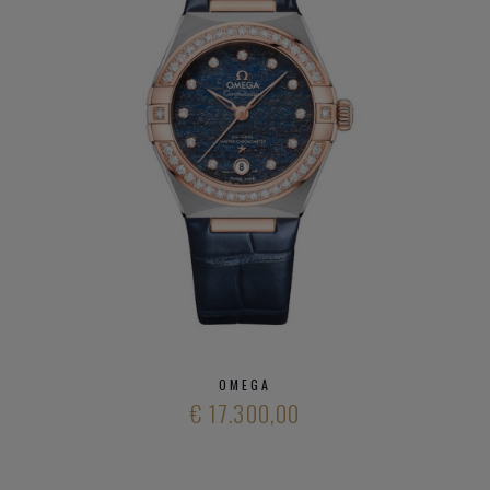
DIT ZIJN DE
OMEGA HORLOGE
FAMILIES:
Constellation
Seamaster
Speedmaster
De VIlle
Heeft u verder vargen over verschillende modieuze
horloge
merken
en ons aanbod
kwalitatieve horloge merken
,
neem gerust
contact op met onze zaak
.
OMEGA
€ 17.300,00