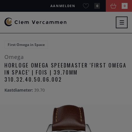
AANMELDEN
0
0
Togg
navig
First Omega in Space
Omega
HORLOGE OMEGA SPEEDMASTER 'FIRST OMEGA
IN SPACE' | FOIS | 39.70MM
310.32.40.50.06.002
Kastdiameter:
39.70