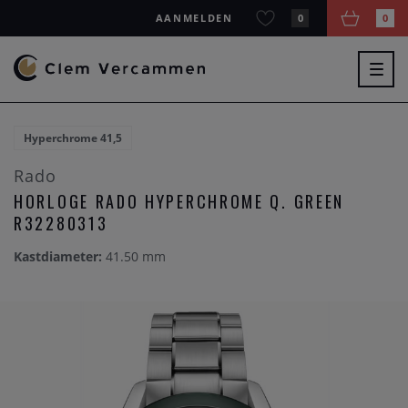
AANMELDEN
0
0
Togg
navig
Hyperchrome 41,5
Rado
HORLOGE RADO HYPERCHROME Q. GREEN
R32280313
Kastdiameter:
41.50 mm