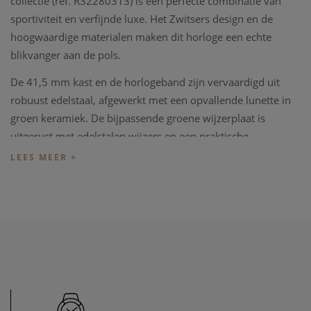
collectie (ref. R32280313) is een perfecte combinatie van
sportiviteit en verfijnde luxe. Het Zwitsers design en de
hoogwaardige materialen maken dit horloge een echte
blikvanger aan de pols.
De 41,5 mm kast en de horlogeband zijn vervaardigd uit
robuust edelstaal, afgewerkt met een opvallende lunette in
groen keramiek. De bijpassende groene wijzerplaat is
uitgerust met edelstalen wijzers en een praktische
datumaanduiding. Binnenin zorgt een Zwitsers quartz
uurwerk voor betrouwbare precisie, dag na dag.
Dankzij het krasbestendige saffierglas en een waterdichtheid
tot 150 meter is dit horloge niet alleen stijlvol, maar ook
geschikt voor dagelijks en sportief gebruik.
Specificaties
:
Uurwerk: Zwitsers quartz
Kastdiameter: 41,5 mm