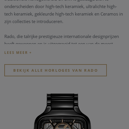
onderscheiden door high-tech keramiek, ultralichte high-
tech keramiek, gekleurde high-tech keramiek en Ceramos in
zijn collecties te introduceren.
Rado, die talrijke prestigieuze internationale designprijzen
heeft gewonnen en is uitgegroeid tot een van de meest
innovatieve horlogemakers ter wereld, is altijd een pionier
en leider geweest in het zetten van de norm en het
verleggen van de grenzen van innovatie.
BEKIJK ALLE HORLOGES VAN RADO
http://www.Rado.com
Ontdek het aanbod
horloge merken bij Clem
Vercammen
. Bekijk snel de verschillende bijzondere
horloge merken
en
kwalitatieve horloge merken
in de
webshop of in de winkel.