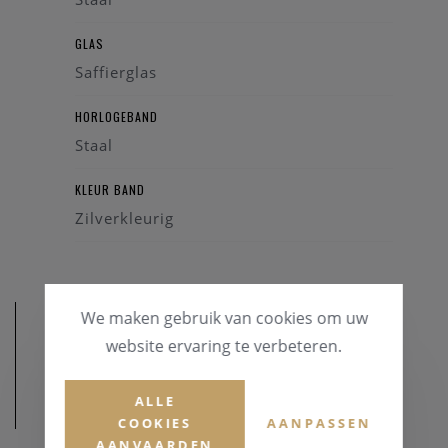
GLAS
Saffierglas
HORLOGEBAND
Staal
KLEUR BAND
Zilverkleurig
We maken gebruik van cookies om uw
website ervaring te verbeteren.
ALLE
AFMETINGEN
COOKIES
AANPASSEN
AANVAARDEN