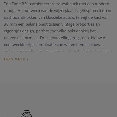
Top Time B31 combineert retro-esthetiek met een modern
randje. Het ontwerp van de wijzerplaat is geïnspireerd op de
dashboardklokken van klassieke auto's, terwijl de kast van
38 mm een balans biedt tussen vintage proporties en
eigentijds design, perfect voor elke pols dankzij het
universele formaat. Drie kleurstellingen - groen, blauw of
een tweekleurige combinatie van wit en hemelsblauw -
worden gecombineerd met een roestvrijstalen armband met
drie rijen of een band van geperforeerd kalfsleer die een
knipoog geeft naar racehandschoenen. Of je nu over de
openbare weg rijdt of gewoon het alledaagse omarmt, dit
horloge is een viering van individualiteit en avontuur.
Dit Breitling Top Time B31 AB3113A71C1A1 horloge heeft
een 38mm zilverkleurige staal kast en armband. Het horloge
beschikt over een bllauwe wijzerplaat en wordt beschermd
door een saffierglas.