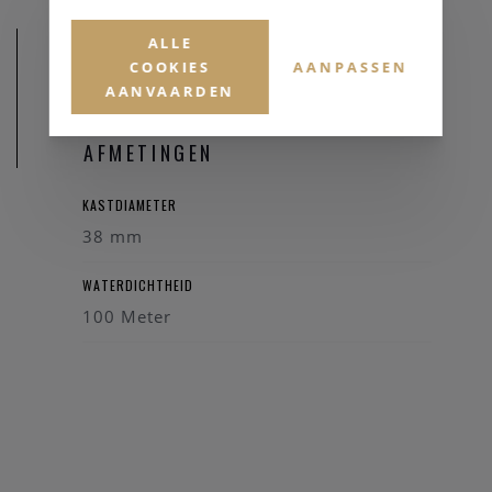
ALLE
COOKIES
AANPASSEN
AANVAARDEN
AFMETINGEN
KASTDIAMETER
38 mm
WATERDICHTHEID
100 Meter