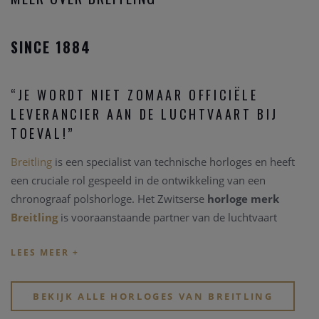
SINCE 1884
“JE WORDT NIET ZOMAAR OFFICIËLE
LEVERANCIER AAN DE LUCHTVAART BIJ
TOEVAL!”
Breitling
is een specialist van technische horloges en heeft
een cruciale rol gespeeld in de ontwikkeling van een
chronograaf polshorloge. Het Zwitserse
horloge merk
Breitling
is vooraanstaande partner van de luchtvaart
omwille van de bouw van de stevige, betrouwbare en
krachtige technische instrumenten.
Breitling
is leider in de
complicatie van gecertificeerde chronograaf binnenwerken,
en één van de zeldzame Zwitserse
horloge merken
die
BEKIJK ALLE HORLOGES VAN BREITLING
mechanische chronograaf uurwerken ontwikkelen en