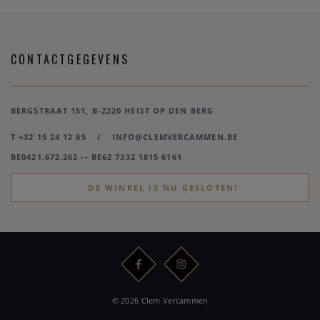
CONTACTGEGEVENS
BERGSTRAAT 151, B-2220 HEIST OP DEN BERG
T +32 15 24 12 65
/
INFO@CLEMVERCAMMEN.BE
BE0421.672.262 -- BE62 7332 1815 6161
DE WINKEL IS NU GESLOTEN!
© 2026 Clem Vercammen