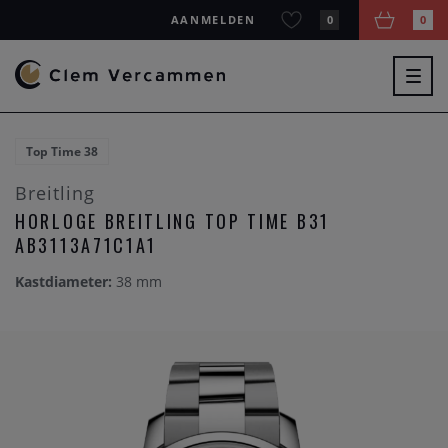
AANMELDEN
0
0
Togg
navig
Top Time 38
Breitling
HORLOGE BREITLING TOP TIME B31
AB3113A71C1A1
Kastdiameter:
38 mm