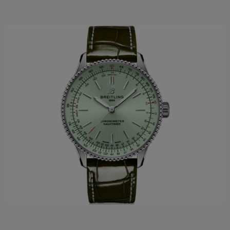
produceren in eigen ateliers. Alle horloges uit de brede
collectie van
Breitling
zijn chronometer gecertificeerd
(Contrôle Officiel Suisse des Chronomètres –
COSC
).
Breitling
is één van de laatste overgebleven onafhankelijke
Zwitserse
horloge merken
, met als thuisbasis Grenchen.
HET OVERZICHT VAN DE BREITLING
COLLECTIE
Chronomat
Navitimer
Premier
Professional
Superocean
Superocean Héritage
Transocean
Endurance