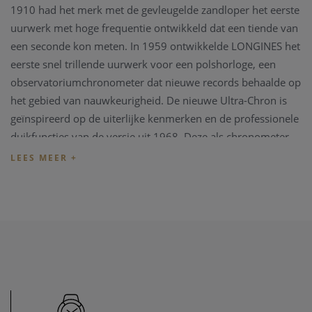
1910 had het merk met de gevleugelde zandloper het eerste
uurwerk met hoge frequentie ontwikkeld dat een tiende van
een seconde kon meten. In 1959 ontwikkelde LONGINES het
eerste snel trillende uurwerk voor een polshorloge, een
observatoriumchronometer dat nieuwe records behaalde op
het gebied van nauwkeurigheid. De nieuwe Ultra-Chron is
geïnspireerd op de uiterlijke kenmerken en de professionele
duikfuncties van de versie uit 1968. Deze als chronometer
gecertificeerde horloges worden aangedreven door een
exclusief LONGINES-kaliber dat is uitgerust met een
siliconen balansveer en bestand is tegen magnetische
velden.
De nieuwe Ultra-Chron is een automatisch Longines horloge
met de referentie L2.839.4.52.2. Het horloge beschikt over
een originele antraciet wijzerplaat, een krasvrij saffierglas
beschermt deze unieke wijzerplaat. De 43 mm titanium met
koolstof kast wordt gepresenteerd op een zwarte nato-