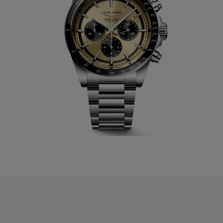
efficiëntie ten goede komt. Hij heeft in 1967 deze horloge
fabriek gebouwd, en de naam
Longines
wordt geboren. Tot
vandaag is
Longines
de naam binnen de
horloge merken
die het langste in gebruik is in de Zwitserse horloge
industrie. De industrialisatie zet zijn opmars voort zodat in
begin jaren van de 20 ste eeuw reeds 1100 mensen
tewerkgesteld zijn in deze fabrieken.
Tot vandaag volgen een opeenvolging van de ontwikkeling
van manufactuur gangwerken die steeds verder worden
ontwikkeld richting de meest mogelijke perfectie van die tijd.
Bij de evolutie van deze nieuwe gangwerken, die vanaf 1913
zijn weg hebben gevonden in de polshorloges, onstaan
gaande weg nieuwe families binnen de
collectie van
Longines
. Families die we kennen tot op
vandaag: Lindbergh Hour Angle watch
– Conquest – Flagship
– La Grande Classique – DolceVita – Evidenza – Master
Collection – Sport HydroConquest - Primaluna