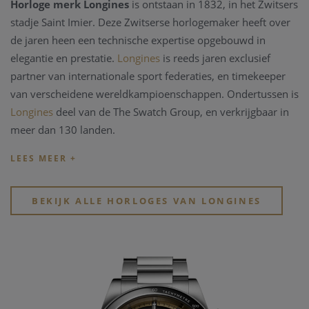
Horloge merk Longines
is ontstaan in 1832, in het Zwitsers
stadje Saint Imier. Deze Zwitserse horlogemaker heeft over
de jaren heen een technische expertise opgebouwd in
elegantie en prestatie.
Longines
is reeds jaren exclusief
partner van internationale sport federaties, en timekeeper
van verscheidene wereldkampioenschappen. Ondertussen is
Longines
deel van de The Swatch Group, en verkrijgbaar in
meer dan 130 landen.
Het is allemaal begonnen in 1932 onder de leiding van
August Agassiz, met als bedrijfsnaam Agassiz & Co. Hij
bouwde al snel een mooi netwerk uit zoals ook in Noord
BEKIJK ALLE HORLOGES VAN LONGINES
America waar hij zijn producten kon verkopen.
In de jaren 50 neemt zijn neef Ernest Francillon de zaak over
en moderniseert de methodes voor de creatie van horloges,
en dit in samenwerking met Jacques David. Zo brengt hij alle
facetten van het horloge maken onder één dak wat de