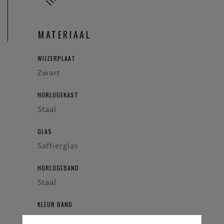
MATERIAAL
WIJZERPLAAT
Zwart
HORLOGEKAST
Staal
GLAS
Saffierglas
HORLOGEBAND
Staal
KLEUR BAND
Zilverkleurig