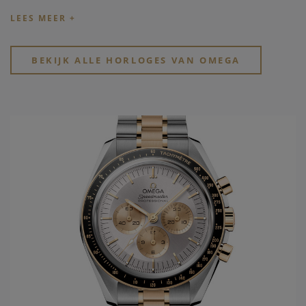
belangrijke mondiale manifestaties vragen
Omega
als
partner. Zo wordt het Zwitserse
horlogemerk Omega
time
keeper van de Olympische spelen sinds 1932, reeds 27
keren op rij, het jaar wanneer ook het eerste waterdichte
BEKIJK ALLE HORLOGES VAN OMEGA
Omega horloge
wordt ontworpen, de Marine. Uit deze
ontwikkelingen wordt in 1948 de Seamaster geboren. In
1952 zal
Omega horloges
de eerste "chronometer"
ontwikkelen in het model Constellation. Slechts tien jaar
later wordt voor de Amerikaanse markt het model De Ville
gelanceerd. Dit model draagt tot vandaag steeds de eerste
nieuwe ontwikkelingen die men doorvoert in de gangwerken
van het
Omega horloge merk
. Vanuit de passie van
snelheid, chronometrie, en uiteindelijk ook de
samenwerking met de ruimtevaart, ontwikkelt
Omega
het
legendarische Speedmaster model, met vanaf 1969 de
Original Moonwatch. Hierbij zijn alle 4 families geboren en
worden ze verder in de toekomst uitgewerkt.