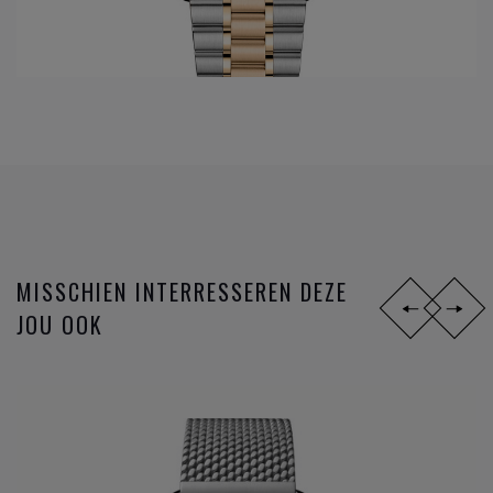
In het jaar 1999 wordt een nieuwe stap gezet in de innovatie
van de
Omega
gangwerken: Co-Axial escapement wordt
ontwikkeld dankzij de Engelsman Georges Daniels. Maar
sinds 2007, 8 jaar na de eerste ontwikkelingen van de Co-
Axial, volgen de innovaties zich zéér snel op. Op het
ondertussen reeds legendarische gangwerk 8500 worden
opeenvolgende toepassingen uitgevoerd; gebruik van de S1
14, silicon balance spring, 15,000 Gauss of het anti
magnetisch maken van het gangwerk, en sinds 2015 de
METAS chronometer certificatie met de strengste
MISSCHIEN INTERRESSEREN DEZE
testresultaten nu gangbaar in de Zwitserse horloge industrie
JOU OOK
bij de verschillende
horloge merken
.
Omega
is niet zomaar een horlogemerk, maar een
industrieel innovator die steeds een stap verder zet om de
markt telkens voor te zijn. De missie naar het ultiem
gangwerk.