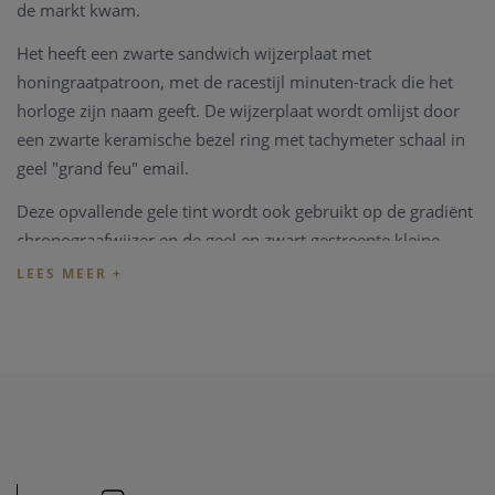
de markt kwam.
Het heeft een zwarte sandwich wijzerplaat met
honingraatpatroon, met de racestijl minuten-track die het
horloge zijn naam geeft. De wijzerplaat wordt omlijst door
een zwarte keramische bezel ring met tachymeter schaal in
geel "grand feu" email.
Deze opvallende gele tint wordt ook gebruikt op de gradiënt
chronograafwijzer en de geel en zwart gestreepte kleine
secondewijzer op 9 uur. De 60 minuten/12 uur recorder van
het horloge staat er direct tegenover op 3 uur, terwijl er op 6
uur een datumvenster is waarin de "10" verschijnt in het
Speedmaster logo-lettertype, als eerbetoon aan de
verjaardag van de Seamaster Aqua Terra >15'000 GAUSS.
De met diamant gepolijste en afgeschuinde zwarte
pijlpuntindexen zijn gevuld met gele Super-LumiNova, die
een gele gloed afgeeft. Deze kleurcode wordt doorgetrokken