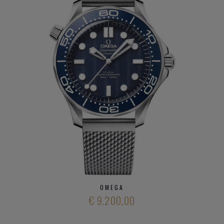
DIT ZIJN DE
OMEGA HORLOGE
FAMILIES:
Constellation
Seamaster
Speedmaster
De VIlle
Heeft u verder vargen over verschillende modieuze
horloge
merken
en ons aanbod
kwalitatieve horloge merken
,
neem gerust
contact op met onze zaak
.
OMEGA
€ 9.200,00