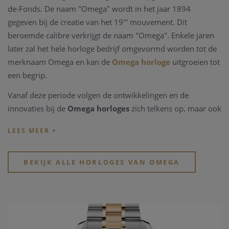
de-Fonds. De naam "Omega" wordt in het jaar 1894
gegeven bij de creatie van het 19''' mouvement. Dit
beroemde calibre verkrijgt de naam "Omega". Enkele jaren
later zal het hele horloge bedrijf omgevormd worden tot de
merknaam Omega en kan de
Omega horloge
uitgroeien tot
een begrip.
Vanaf deze periode volgen de ontwikkelingen en de
innovaties bij de
Omega horloges
zich telkens op, maar ook
belangrijke mondiale manifestaties vragen
Omega
als
partner. Zo wordt het Zwitserse
horlogemerk Omega
time
keeper van de Olympische spelen sinds 1932, reeds 27
keren op rij, het jaar wanneer ook het eerste waterdichte
BEKIJK ALLE HORLOGES VAN OMEGA
Omega horloge
wordt ontworpen, de Marine. Uit deze
ontwikkelingen wordt in 1948 de Seamaster geboren. In
1952 zal
Omega horloges
de eerste "chronometer"
ontwikkelen in het model Constellation. Slechts tien jaar
later wordt voor de Amerikaanse markt het model De Ville