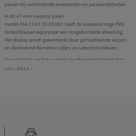
passen bij verschillende levensstijlen en persoonlijkheden.
In dit 41 mm roestvrij stalen
model 434.13.41.20.03.001 heeft de koepelvormige PVD
donkerblauwe wijzerplaat een zongeborstelde afwerking.
Het display wordt gekenmerkt door gerhodineerde wijzers
en afwisselend Romeinse cijfers en cabochon indexen.
De pure look van het uurwerk wordt gecompleteerd door
een datumvenster op 3 uur, een kleine secondewijzer op 6
uur en een spoor van minuten op de buitenste zone.
Dit Master Chronometer gecertificeerde horloge wordt
gepresenteerd op een donkerblauwe lederen band en wordt
aangedreven door het OMEGA Master Co-Axial Calibre
8802, dat kan worden bewonderd via de krasbestendige
saffierglas caseback.
De Omega De Ville wordt geleverd met een originele Omega