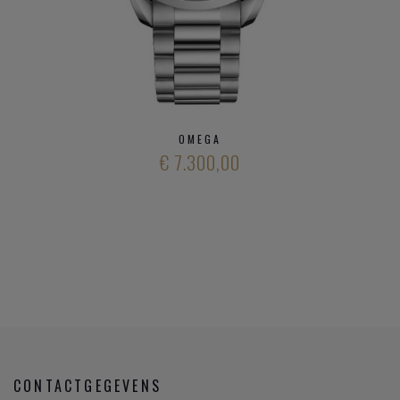
merken
en ons aanbod
kwalitatieve horloge merken
,
neem gerust
contact op met onze zaak
.
OMEGA
€ 7.300,00
CONTACTGEGEVENS