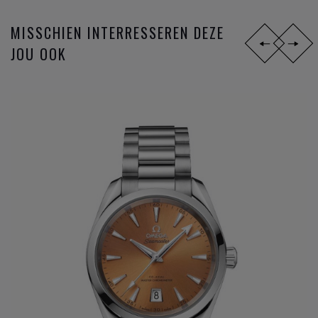
magnetisch maken van het gangwerk, en sinds 2015 de
METAS chronometer certificatie met de strengste
MISSCHIEN INTERRESSEREN DEZE
testresultaten nu gangbaar in de Zwitserse horloge industrie
JOU OOK
bij de verschillende
horloge merken
.
Omega
is niet zomaar een horlogemerk, maar een
industrieel innovator die steeds een stap verder zet om de
markt telkens voor te zijn. De missie naar het ultiem
gangwerk.
DIT ZIJN DE
OMEGA HORLOGE
FAMILIES:
Constellation
Seamaster
Speedmaster
De VIlle
Heeft u verder vargen over verschillende modieuze
horloge