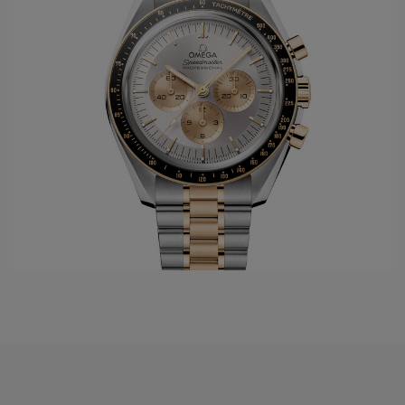
gelanceerd. Dit model draagt tot vandaag steeds de eerste
nieuwe ontwikkelingen die men doorvoert in de gangwerken
van het
Omega horloge merk
. Vanuit de passie van
snelheid, chronometrie, en uiteindelijk ook de
samenwerking met de ruimtevaart, ontwikkelt
Omega
het
legendarische Speedmaster model, met vanaf 1969 de
Original Moonwatch. Hierbij zijn alle 4 families geboren en
worden ze verder in de toekomst uitgewerkt.
In het jaar 1999 wordt een nieuwe stap gezet in de innovatie
van de
Omega
gangwerken: Co-Axial escapement wordt
ontwikkeld dankzij de Engelsman Georges Daniels. Maar
sinds 2007, 8 jaar na de eerste ontwikkelingen van de Co-
Axial, volgen de innovaties zich zéér snel op. Op het
ondertussen reeds legendarische gangwerk 8500 worden
opeenvolgende toepassingen uitgevoerd; gebruik van de S1
14, silicon balance spring, 15,000 Gauss of het anti