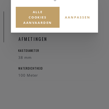
ALLE
COOKIES
AANPASSEN
AANVAARDEN
AFMETINGEN
KASTDIAMETER
38 mm
WATERDICHTHEID
100 Meter