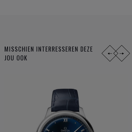
Axial, volgen de innovaties zich zéér snel op. Op het
ondertussen reeds legendarische gangwerk 8500 worden
opeenvolgende toepassingen uitgevoerd; gebruik van de S1
14, silicon balance spring, 15,000 Gauss of het anti
magnetisch maken van het gangwerk, en sinds 2015 de
METAS chronometer certificatie met de strengste
MISSCHIEN INTERRESSEREN DEZE
testresultaten nu gangbaar in de Zwitserse horloge industrie
JOU OOK
bij de verschillende
horloge merken
.
Omega
is niet zomaar een horlogemerk, maar een
industrieel innovator die steeds een stap verder zet om de
markt telkens voor te zijn. De missie naar het ultiem
gangwerk.
DIT ZIJN DE
OMEGA HORLOGE
FAMILIES:
Constellation