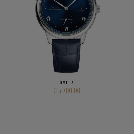
Seamaster
Speedmaster
De VIlle
Heeft u verder vargen over verschillende modieuze
horloge
merken
en ons aanbod
kwalitatieve horloge merken
,
neem gerust
contact op met onze zaak
.
OMEGA
€ 5.700,00