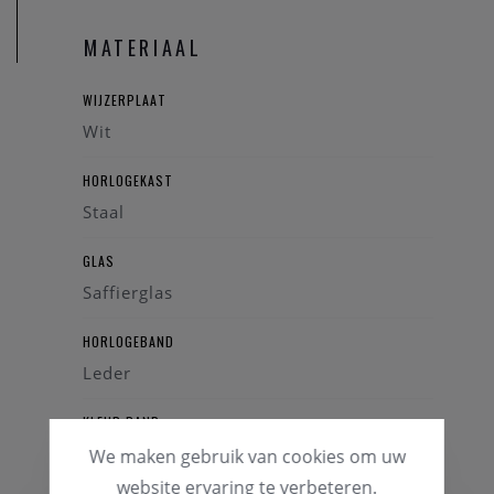
MATERIAAL
WIJZERPLAAT
Wit
HORLOGEKAST
Staal
GLAS
Saffierglas
HORLOGEBAND
Leder
KLEUR BAND
Bruin
We maken gebruik van cookies om uw
website ervaring te verbeteren.