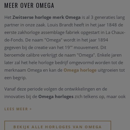
MEER OVER OMEGA
Het
Zwitserse horloge merk Omega
is al 3 generaties lang
partner in onze zaak. Louis Brandt heeft in het jaar 1848 de
eerste zakhorloge assemblage fabriek opgestart in La Chaux-
de-Fonds. De naam "Omega" wordt in het jaar 1894
gegeven bij de creatie van het 19''' mouvement. Dit
beroemde calibre verkrijgt de naam "Omega". Enkele jaren
later zal het hele horloge bedrijf omgevormd worden tot de
merknaam Omega en kan de
Omega horloge
uitgroeien tot
een begrip.
Vanaf deze periode volgen de ontwikkelingen en de
innovaties bij de
Omega horloges
zich telkens op, maar ook
belangrijke mondiale manifestaties vragen
Omega
als
partner. Zo wordt het Zwitserse
horlogemerk Omega
time
keeper van de Olympische spelen sinds 1932, reeds 27
keren op rij, het jaar wanneer ook het eerste waterdichte
BEKIJK ALLE HORLOGES VAN OMEGA