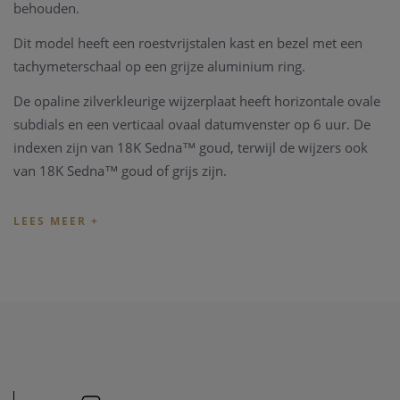
behouden.
Dit model heeft een roestvrijstalen kast en bezel met een
tachymeterschaal op een grijze aluminium ring.
De opaline zilverkleurige wijzerplaat heeft horizontale ovale
subdials en een verticaal ovaal datumvenster op 6 uur. De
indexen zijn van 18K Sedna™ goud, terwijl de wijzers ook
van 18K Sedna™ goud of grijs zijn.
Het horloge heeft een Novo Nappa lederen band, een
Seahorse medaillon op de achterkant van de kast en wordt
aangedreven door het OMEGA Co-Axial Calibre 3330.
De Omega Speedmaster 38 mm Co-Axial wordt geleverd
met een originele Omega box, vergezeld met alle
documenten en de garantie kaart.
Wenst u meer informatie ivm het horloge, de collectie
van
Omega
, kan u steeds
contact
opnemen. We zullen u