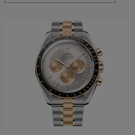
Omega horloge
wordt ontworpen, de Marine. Uit deze
ontwikkelingen wordt in 1948 de Seamaster geboren. In
1952 zal
Omega horloges
de eerste "chronometer"
ontwikkelen in het model Constellation. Slechts tien jaar
later wordt voor de Amerikaanse markt het model De Ville
gelanceerd. Dit model draagt tot vandaag steeds de eerste
nieuwe ontwikkelingen die men doorvoert in de gangwerken
van het
Omega horloge merk
. Vanuit de passie van
snelheid, chronometrie, en uiteindelijk ook de
samenwerking met de ruimtevaart, ontwikkelt
Omega
het
legendarische Speedmaster model, met vanaf 1969 de
Original Moonwatch. Hierbij zijn alle 4 families geboren en
worden ze verder in de toekomst uitgewerkt.
In het jaar 1999 wordt een nieuwe stap gezet in de innovatie
van de
Omega
gangwerken: Co-Axial escapement wordt
ontwikkeld dankzij de Engelsman Georges Daniels. Maar
sinds 2007, 8 jaar na de eerste ontwikkelingen van de Co-