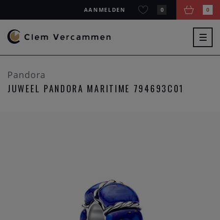
AANMELDEN
0
0
Togg
navig
Pandora
JUWEEL PANDORA MARITIME 794693C01