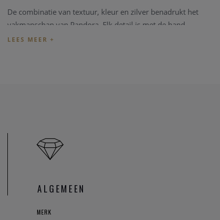
De combinatie van textuur, kleur en zilver benadrukt het
vakmanschap van Pandora. Elk detail is met de hand
afgewerkt om een verfijnde en duurzame afwerking te
garanderen.
Deze spacer voegt een stijlvol nautisch accent toe aan je
armband en past perfect binnen een Pandora Moments
collectie.
Specificaties
Merk: Pandora
Referentie: 794693C01
Materiaal: Sterlingzilver
Steen: Imitatie lapis lazuli
Afwerking: Touwdetails
ALGEMEEN
Afmetingen: 10,8 mm diep x 10,8 mm hoog x 5,5 mm
breed
MERK