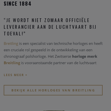
SINCE 1884
“JE WORDT NIET ZOMAAR OFFICIËLE
LEVERANCIER AAN DE LUCHTVAART BIJ
TOEVAL!”
Breitling
is een specialist van technische horloges en heeft
een cruciale rol gespeeld in de ontwikkeling van een
chronograaf polshorloge. Het Zwitserse
horloge merk
Breitling
is vooraanstaande partner van de luchtvaart
omwille van de bouw van de stevige, betrouwbare en
krachtige technische instrumenten.
Breitling
is leider in de
complicatie van gecertificeerde chronograaf binnenwerken,
en één van de zeldzame Zwitserse
horloge merken
die
BEKIJK ALLE HORLOGES VAN BREITLING
mechanische chronograaf uurwerken ontwikkelen en
produceren in eigen ateliers. Alle horloges uit de brede
collectie van
Breitling
zijn chronometer gecertificeerd