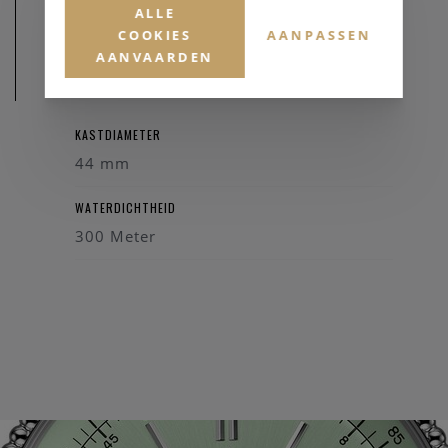
ALLE
COOKIES
AANPASSEN
AANVAARDEN
AFMETINGEN
KASTDIAMETER
44 mm
WATERDICHTHEID
300 Meter