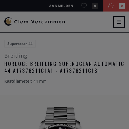
AANMELDEN
0
0
Togg
navig
Superocean 44
Breitling
HORLOGE BREITLING SUPEROCEAN AUTOMATIC
44 A17376211C1A1 - A17376211C1S1
Kastdiameter:
44 mm