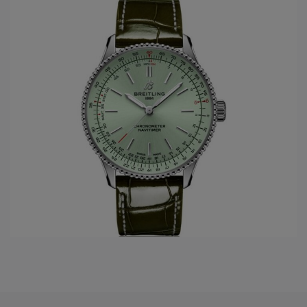
(Contrôle Officiel Suisse des Chronomètres –
COSC
).
Breitling
is één van de laatste overgebleven onafhankelijke
Zwitserse
horloge merken
, met als thuisbasis Grenchen.
HET OVERZICHT VAN DE BREITLING
COLLECTIE
Chronomat
Navitimer
Premier
Professional
Superocean
Superocean Héritage
Transocean
Endurance
Top Time
Breitling atelier: