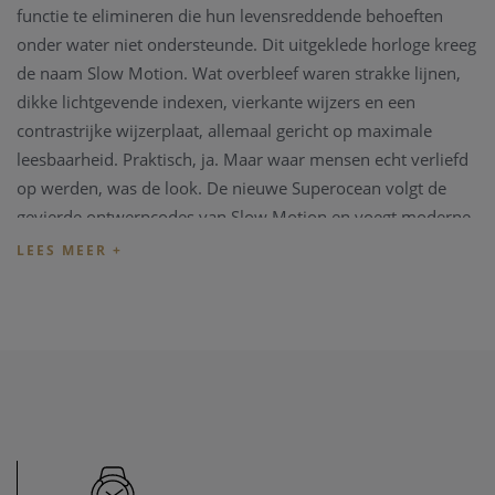
functie te elimineren die hun levensreddende behoeften
onder water niet ondersteunde. Dit uitgeklede horloge kreeg
de naam Slow Motion. Wat overbleef waren strakke lijnen,
dikke lichtgevende indexen, vierkante wijzers en een
contrastrijke wijzerplaat, allemaal gericht op maximale
leesbaarheid. Praktisch, ja. Maar waar mensen echt verliefd
op werden, was de look. De nieuwe Superocean volgt de
gevierde ontwerpcodes van Slow Motion en voegt moderne
functies toe, zoals een met keramiek ingelegde ring en
felgekleurde wijzerplaten. Brede wijzers en indexen in
lichtgevende Super-LumiNova® zorgen voor een
gemakkelijke leesbaarheid onder water. Het horloge is
waterdicht tot 300 m (1000 ft) en schok-, zand- en
zoutwaterbestendig.
Het beste van alles is dat dit niet langer strikt een
duikhorloge is - surf ermee, zwem ermee, ga ermee naar de
strandbar en draag het dan tijdens het avondeten. De